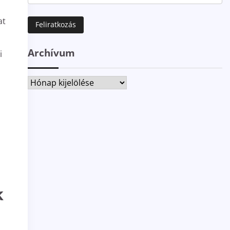
at
Archívum
i
Archívum
k