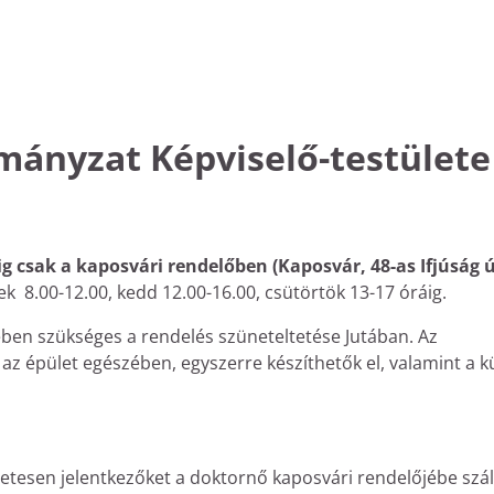
mányzat Képviselő-testülete
-ig csak a kaposvári rendelőben (Kaposvár, 48-as Ifjúság 
k 8.00-12.00, kedd 12.00-16.00, csütörtök 13-17 óráig.
ében szükséges a rendelés szüneteltetése Jutában. Az
 az épület egészében, egyszerre készíthetők el, valamint a k
etesen jelentkezőket a doktornő kaposvári rendelőjébe száll