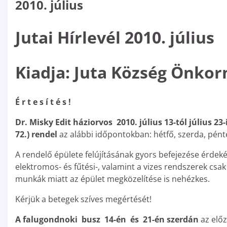
2010. július
Jutai Hírlevél 2010. július
Kiadja: Juta Község Önkor
É r t e s í t é s !
Dr. Misky Edit háziorvos 2010. július 13-tól július 23
72.) rendel
az alábbi időpontokban: hétfő, szerda, pénte
A rendelő épülete felújításának gyors befejezése érdek
elektromos- és fűtési-, valamint a vizes rendszerek csak
munkák miatt az épület megközelítése is nehézkes.
Kérjük a betegek szíves megértését!
A falugondnoki busz 14-én és 21-én szerdán
az előz