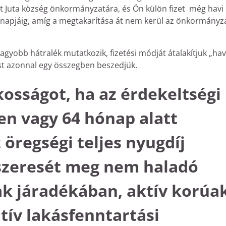
t Juta község önkormányzatára, és Ön külön fizet még havi
só napjáig, amíg a megtakarítása át nem kerül az önkormányz
gyobb hátralék mutatkozik, fizetési módját átalakítjuk „hav
st azonnal egy összegben beszedjük.
akosságot, ha az érdekeltségi
en vagy 64 hónap alatt
 öregségi teljes nyugdíj
szeresét meg nem haladó
ak járadékában, aktív korúa
tív lakásfenntartási