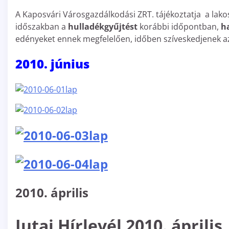
A Kaposvári Városgazdálkodási ZRT. tájékoztatja a lak
időszakban a
hulladékgyűjtést
korábbi időpontban,
ha
edényeket ennek megfelelően, időben szíveskedjenek az 
2010. június
2010. április
Jutai Hírlevél 2010. április