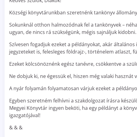
Kedves Szülők, Diákok!
Községi könyvtárunkban szeretnénk tankönyv állományt
Sokunknál otthon halmozódnak fel a tankönyvek – néh
ugyan, de nincs rá szükségünk, mégis sajnáljuk kidobni.
Szívesen fogadjuk ezeket a példányokat, akár általános 
jegyzeteket is, felesleges földrajz-, történelem atlaszt, 
Ezeket kölcsönöznénk egész tanévre, csökkentve a szülők
Ne dobjuk ki, ne égessük el, hiszen még valaki hasznát v
A nyár folyamán folyamatosan várjuk ezeket a példányo
Egyben szeretném felhívni a szakdolgozat írásra készü
Megyei Könyvtár ingyen beköti, ha egy példányt a köny
igazgatójával!
& & &