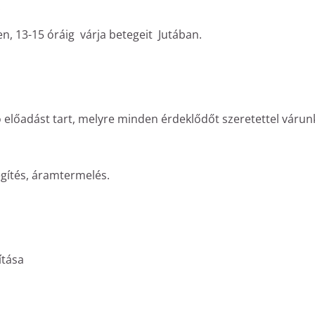
.
n, 13-15 óráig várja betegeit Jutában.
 előadást tart, melyre minden érdeklődőt szeretettel várun
egítés, áramtermelés.
ítása