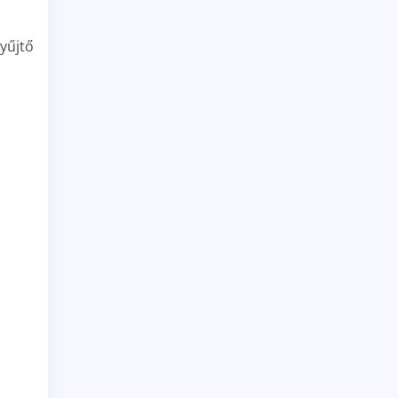
yűjtő