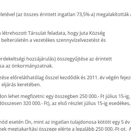
eletével (az összes érintett ingatlan 73,5%-a) megalakították 
n létrehozott Társulat feladata, hogy Juta Község
elterületén a vezetékes szennyvízelvezetést és
rdekeltségi hozzájárulás) összegyűjtése az érintett
ása az önkormányzatnak.
ezése előreláthatólag ősszel kezdődik és 2011. év végén feje
i eljárás keretében.
on lehet megfizetni: egy összegben 250 000.- Ft július 15-ig
szesen 320 000.- Ft), az első részlet július 15-ig esedékes, i
mód esetén Ön, mint az ingatlan tulajdonosa kötött egy 5 év
 megtakarítási összege elérte a legalább 250 000.-Ft-ot. 