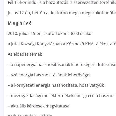
Fél 11-kor indul, s a hazautazás is szervezetten történik
Július 12-én, hétfőn a doktornő még a megszokott időbe
M e g h í v ó
2010. július 15-én, csütörtökön 18.00 órakor
a Jutai Községi Könyvtárban a Körmező KHA tájékoztató
Az előadás témái:
– a napenergia hasznosításának lehetőségei – fűtésrás
– szélenergia hasznosításának lehetőségei
– a környezeti energia hasznosítása, hőszivattyúk
– mezőgazdasági melléktermékek energia célú hasznos
– aktuális kérdések megvitatása.