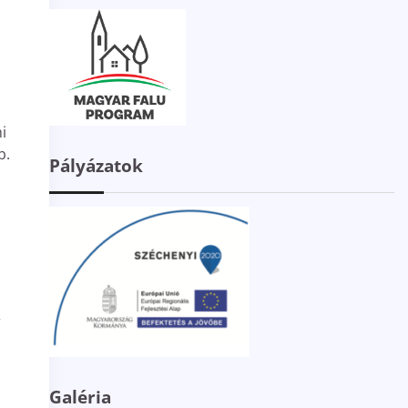
i
b.
Pályázatok
r
Galéria