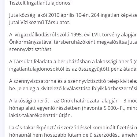
Tisztelt Ingatlantulajdonos!
Juta község lakói 2010.április 10-én, 264 ingatlan képvis
Jutai Víziközmű Társulatot.
A vízgazdálkodásról szóló 1995. évi LVII. törvény alapjá
Önkormányzatával társberuházóként megvalósítsa Juta b
szennyvíztisztítást.
A Társulat feladata a beruházásban a lakossági önerő (é
ingatlantulajdonosoktól és az összegyűjtött pénz átad
A szennyvízcsatorna és a szennyvíztisztító telep kivitel
be. Jelenleg a kivitelező kiválasztása folyik közbeszerzés
A lakósági önerőt – az Önök határozatai alapján – 3 mód
hónap alatt egyenlő részletben (havonta 5 000.- Ft, mindös
lakás-takarékpénztár útján.
Lakás-takarékpénztári szerződéssel kombinált fizetési 
hónapnál nem hosszabb futamidejű szerződést, amelynek