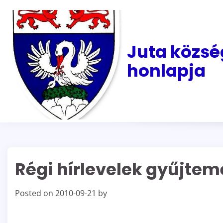
Skip
to
content
Juta közsé
honlapja
Régi hírlevelek gyűjtem
Posted on
2010-09-21
by