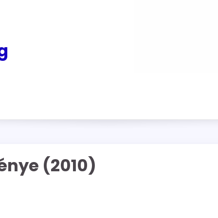
g
énye (2010)