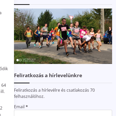
a
ződik
Feliratkozás a hírlevelünkre
, 64
Feliratkozás a hírlevélre és csatlakozás 70
ll.
felhasználóhoz.
Email
*
 2
A