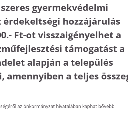
dszeres gyermekvédelmi
 érdekeltségi hozzájárulás
.- Ft-ot visszaigényelhet a
özműfejlesztési támogatást a
ndelet alapján a település
i, amennyiben a teljes össze
ettségéről az önkormányzat hivatalában kaphat bővebb