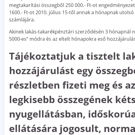
megtakarítási összegből 250 000.- Ft-ot engedményezet
1600.- Ft-ot 2010. július 15-től annak a hónapnak utol
számlájára.
Akinek lakás-takarékpénztári szerződésén 3 hónapnál na
5000-es” módra és az eltelt hónapokra eső hozzájárulá
Tájékoztatjuk a tisztelt l
hozzájárulást egy összegb
részletben fizeti meg és az
legkisebb összegének két
nyugellátásban, időskorú
ellátására jogosult, norma