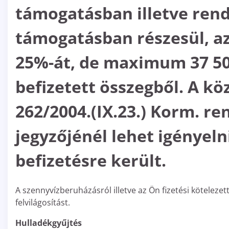
támogatásban illetve ren
támogatásban részesül, az
25%-át, de maximum 37 500
befizetett összegből. A k
262/2004.(IX.23.) Korm. re
jegyzőjénél lehet igényeln
befizetésre került.
A szennyvízberuházásról illetve az Ön fizetési kötelez
felvilágosítást.
Hulladékgyűjtés