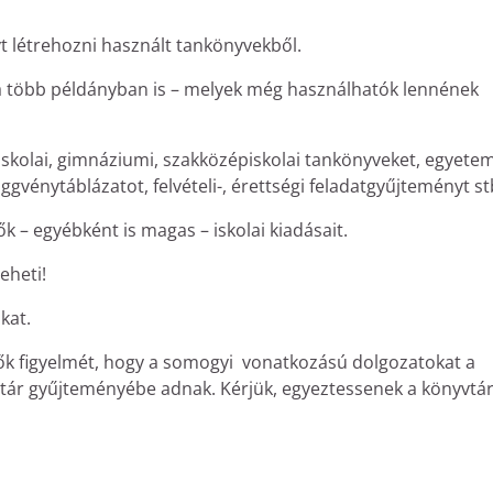
 létrehozni használt tankönyvekből.
a több példányban is – melyek még használhatók lennének
iskolai, gimnáziumi, szakközépiskolai tankönyveket, egyetem
függvénytáblázatot, felvételi-, érettségi feladatgyűjteményt st
 – egyébként is magas – iskolai kiadásait.
eheti!
kat.
lők figyelmét, hogy a somogyi vonatkozású dolgozatokat a
vtár gyűjteményébe adnak. Kérjük, egyeztessenek a könyvtá