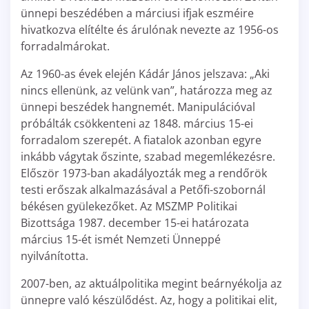
ünnepi beszédében a márciusi ifjak eszméire
hivatkozva elítélte és árulónak nevezte az 1956-os
forradalmárokat.
Az 1960-as évek elején Kádár János jelszava: „Aki
nincs ellenünk, az velünk van”, határozza meg az
ünnepi beszédek hangnemét. Manipulációval
próbálták csökkenteni az 1848. március 15-ei
forradalom szerepét. A fiatalok azonban egyre
inkább vágytak őszinte, szabad megemlékezésre.
Először 1973-ban akadályozták meg a rendőrök
testi erőszak alkalmazásával a Petőfi-szobornál
békésen gyülekezőket. Az MSZMP Politikai
Bizottsága 1987. december 15-ei határozata
március 15-ét ismét Nemzeti Ünneppé
nyilvánította.
2007-ben, az aktuálpolitika megint beárnyékolja az
ünnepre való készülődést. Az, hogy a politikai elit,