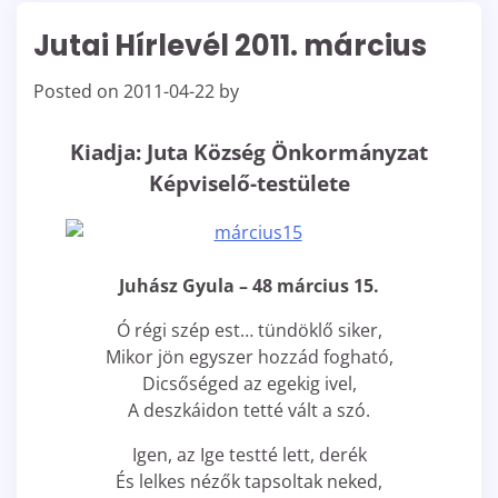
Jutai Hírlevél 2011. március
Posted on
2011-04-22
by
Kiadja: Juta Község Önkormányzat
Képviselő-testülete
Juhász Gyula – 48 március 15.
Ó régi szép est… tündöklő siker,
Mikor jön egyszer hozzád fogható,
Dicsőséged az egekig ivel,
A deszkáidon tetté vált a szó.
Igen, az Ige testté lett, derék
És lelkes nézők tapsoltak neked,