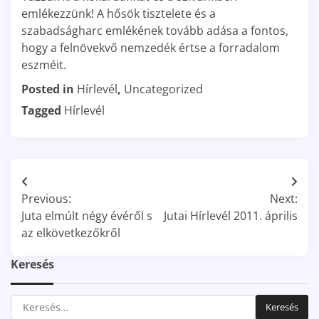
emlékezzünk! A hősök tisztelete és a
szabadságharc emlékének tovább adása a fontos,
hogy a felnövekvő nemzedék értse a forradalom
eszméit.
Posted in
Hírlevél
,
Uncategorized
Tagged
Hírlevél
Bejegyzés
Previous:
Next:
navigáció
Juta elmúlt négy évéről s
Jutai Hírlevél 2011. április
az elkövetkezőkről
Keresés
Keresés: