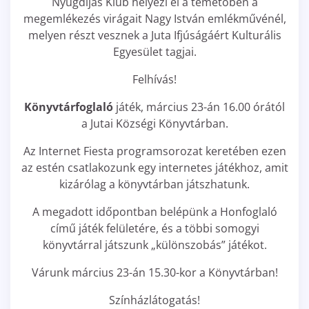
Nyugdíjas Klub helyezi el a temetőben a
megemlékezés virágait Nagy István emlékművénél,
melyen részt vesznek a Juta Ifjúságáért Kulturális
Egyesület tagjai.
Felhívás!
Könyvtárfoglaló
játék, március 23-án 16.00 órától
a Jutai Községi Könyvtárban.
Az Internet Fiesta programsorozat keretében ezen
az estén csatlakozunk egy internetes játékhoz, amit
kizárólag a könyvtárban játszhatunk.
A megadott időpontban belépünk a Honfoglaló
című játék felületére, és a többi somogyi
könyvtárral játszunk „különszobás” játékot.
Várunk március 23-án 15.30-kor a Könyvtárban!
Színházlátogatás!