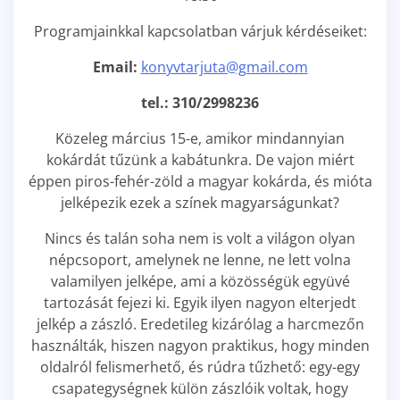
Programjainkkal kapcsolatban várjuk kérdéseiket:
Email:
konyvtarjuta@gmail.com
tel.: 310/2998236
Közeleg március 15-e, amikor mindannyian
kokárdát tűzünk a kabátunkra. De vajon miért
éppen piros-fehér-zöld a magyar kokárda, és mióta
jelképezik ezek a színek magyarságunkat?
Nincs és talán soha nem is volt a világon olyan
népcsoport, amelynek ne lenne, ne lett volna
valamilyen jelképe, ami a közösségük együvé
tartozását fejezi ki. Egyik ilyen nagyon elterjedt
jelkép a zászló. Eredetileg kizárólag a harcmezőn
használták, hiszen nagyon praktikus, hogy minden
oldalról felismerhető, és rúdra tűzhető: egy-egy
csapategységnek külön zászlóik voltak, hogy