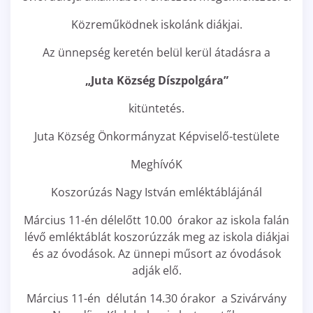
Közreműködnek iskolánk diákjai.
Az ünnepség keretén belül kerül átadásra a
„Juta Község Díszpolgára”
kitüntetés.
Juta Község Önkormányzat Képviselő-testülete
MeghívóK
Koszorúzás Nagy István emléktáblájánál
Március 11-én délelőtt 10.00 órakor az iskola falán
lévő emléktáblát koszorúzzák meg az iskola diákjai
és az óvodások. Az ünnepi műsort az óvodások
adják elő.
Március 11-én délután 14.30 órakor a Szivárvány