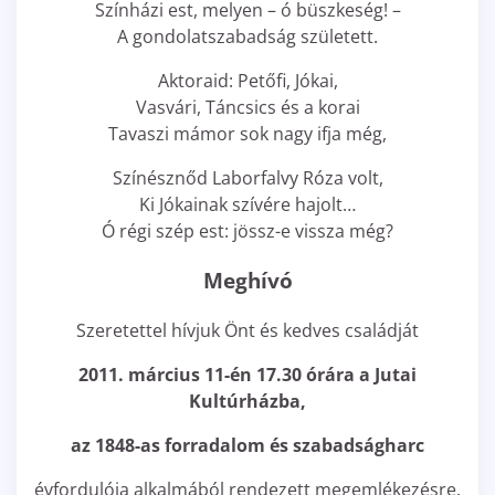
Színházi est, melyen – ó büszkeség! –
A gondolatszabadság született.
Aktoraid: Petőfi, Jókai,
Vasvári, Táncsics és a korai
Tavaszi mámor sok nagy ifja még,
Színésznőd Laborfalvy Róza volt,
Ki Jókainak szívére hajolt…
Ó régi szép est: jössz-e vissza még?
Meghívó
Szeretettel hívjuk Önt és kedves családját
2011. március 11-én 17.30 órára a Jutai
Kultúrházba,
az 1848-as forradalom és szabadságharc
évfordulója alkalmából rendezett megemlékezésre.