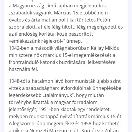
a Magyarország című lapban megjelentek is:
„szabadok vagyunk. Március 15-e többé nem
óvatos és ártalmatlan politikai tüntetés Petőfi
szobra előtt, afféle félig tiltott, félig megengedett és
az illendőség korlátai közé beszorított
»emlékezzünk régiekről«” ünnep.
1942-ben a második világháborúban Kállay Miklós
miniszterelnök március 15-ei megemlékezését a
frontrainduló katonák buzdítására, lelkesítésére
használta fel.
1948-tól a hatalmon lévő kommunisták újabb színt
vittek a szabadságharc évfordulóinak ünneplésébe,
legérdekesebb „találmányuk”, hogy miután
törvénybe iktatták a magyar forradalom
jelentőségét, 1951-ben kiadtak egy rendeletet,
melyben munkanappá nyilvánították március 15-ét.
A legszomorúbb megemlékezés 1958-hoz köthető,
amikor a Nemzeti Múzeum előtt Komócsin Zoltán