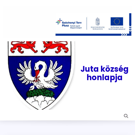
Skip
to
content
Juta község
honlapja