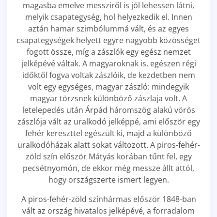
magasba emelve messziről is jól lehessen látni,
melyik csapategység, hol helyezkedik el. Innen
aztán hamar szimbólummá vált, és az egyes
csapategységek helyett egyre nagyobb közösséget
fogott össze, míg a zászlók egy egész nemzet
jelképévé váltak. A magyaroknak is, egészen régi
időktől fogva voltak zászlóik, de kezdetben nem
volt egy egységes, magyar zászló: mindegyik
magyar törzsnek különböző zászlaja volt. A
letelepedés után Árpád háromszög alakú vörös
zászlója vált az uralkodó jelképpé, ami először egy
fehér kereszttel egészült ki, majd a különböző
uralkodóházak alatt sokat változott. A piros-fehér-
zöld szín először Mátyás korában tűnt fel, egy
pecsétnyomón, de ekkor még messze állt attól,
hogy országszerte ismert legyen.
A piros-fehér-zöld színhármas először 1848-ban
vált az ország hivatalos jelképévé, a forradalom