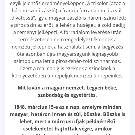
egyik jelentős eredményeképpen. A trikolor (azaz a
három színű zászló) a francia forradalom óta vált
„divatossá”, így a magyar zászló is három színű lett:
a piros szín az erőt, a fehér a hűséget, a zöld pedig
a reményt jelképezi. A forradalom leverése után
természetesen nem engedélyezték ennek a
nemzeti jelképnek a használatát sem, a kiegyezés
óta azonban újra magyarságunk legnagyobb
szimbóluma lett a piros-fehér-zöld színhármas.
Ezért a mai napig is ezeknek a színeknek a
környezetében ünnepeljük nemzeti ünnepeinket.
Mit kiván a magyar nemzet. Legyen béke,
szabadság és egyetértés.
1848. március 15-e az a nap, amelyre minden
magyar, határon innen és túl, büszke. Büszke is
lehet, mert a márciusi ifjak példaértékű
cselekedetet hajtottak végre, amikor