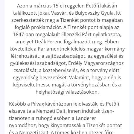
Azon a március 15-ei reggelen Petőfi lakásán
találkozott Jókai, Vasvári és Bulyovszky Gyula. Itt
szerkesztették meg a Tizenkét pontot is magában
foglaló proklamációt. A Tizenkét pont alapja az
1847-ban megalakult Ellenzéki Párt nyilatkozata,
amelyet Deák Ferenc fogalmazott meg. Ebben
követelték a Parlamentnek felelős magyar kormány
létrehozását, a sajtószabadságot, az egyesülési és
gyülekezési szabadságot, Erdély Magyarországhoz
csatolását, a közteherviselés, és a törvény előtti
egyenlőség bevezetését. Valamint, hogy a nép is
képviseltethesse magát a törvényhozásban és a
helyhatósági választásokon.
Később a Pilvax kávéházban felolvasták, és Petőfi
elszavalta a Nemzeti Dalt. Innen indultak tízen-
tizenöten a zuhogó esőben a Landerer
nyomdához, hogy kinyomtassák a Tizenkét pontot
és a Nemzeti Dalt. A tömeg közben ötezer főre