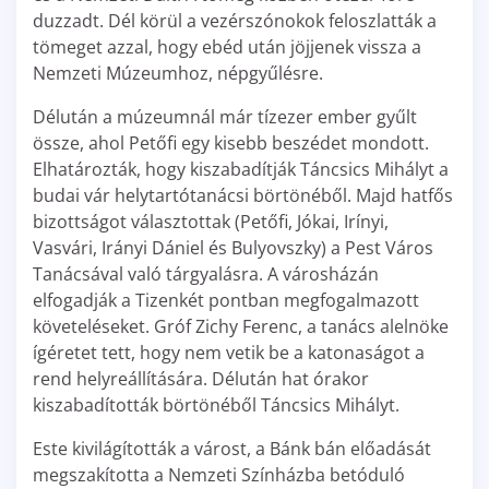
duzzadt. Dél körül a vezérszónokok feloszlatták a
tömeget azzal, hogy ebéd után jöjjenek vissza a
Nemzeti Múzeumhoz, népgyűlésre.
Délután a múzeumnál már tízezer ember gyűlt
össze, ahol Petőfi egy kisebb beszédet mondott.
Elhatározták, hogy kiszabadítják Táncsics Mihályt a
budai vár helytartótanácsi börtönéből. Majd hatfős
bizottságot választottak (Petőfi, Jókai, Irínyi,
Vasvári, Irányi Dániel és Bulyovszky) a Pest Város
Tanácsával való tárgyalásra. A városházán
elfogadják a Tizenkét pontban megfogalmazott
követeléseket. Gróf Zichy Ferenc, a tanács alelnöke
ígéretet tett, hogy nem vetik be a katonaságot a
rend helyreállítására. Délután hat órakor
kiszabadították börtönéből Táncsics Mihályt.
Este kivilágították a várost, a Bánk bán előadását
megszakította a Nemzeti Színházba betóduló