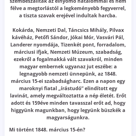
szembeszálltak az elnyomó hatalommal és nem
félve a megtorlástól a legkeményebb fegyverrel,
a tiszta szavak erejével indultak harcba.
Kokárda, Nemzeti Dal, Táncsics Mihály, Pilvax
kávéház, Petőfi Sándor, Jókai Mór, Vasvári Pál,
Landerer nyomdája, Tizenkét pont, forradalom,
márciusi ifjak, Nemzeti Múzeum, szabadság,
ezekről a fogalmakká vált szavakról, minden
magyar embernek ugyanaz jut eszébe: a
legnagyobb nemzeti ünnepünk, az 1848.
március 15-ei szabadságharc. Ezen a napon egy
maroknyi fiatal „írástudó” elindított egy
lavinát, amely megváltoztatta a nép életét. Erőt
adott és 159éve minden tavasszal erőt ad, hogy
higgyünk magunkban, hogy legyünk büszkék a
magyarságunkra.
Mi történt 1848. március 15-én?