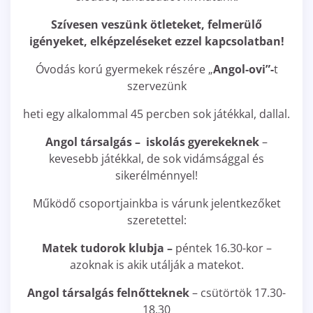
Szívesen veszünk ötleteket, felmerülő
igényeket, elképzeléseket ezzel kapcsolatban!
Óvodás korú gyermekek részére „
Angol-ovi”-
t
szervezünk
heti egy alkalommal 45 percben sok játékkal, dallal.
Angol társalgás – iskolás gyerekeknek
–
kevesebb játékkal, de sok vidámsággal és
sikerélménnyel!
Működő csoportjainkba is várunk jelentkezőket
szeretettel:
Matek tudorok klubja –
péntek 16.30-kor –
azoknak is akik utálják a matekot.
Angol társalgás felnőtteknek
– csütörtök 17.30-
18.30