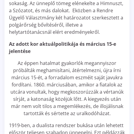
sokaság. Az ünneplő tömeg elénekelte a Himnuszt,
a Szózatot, és más dalokat. Eközben a Rendre
Ügyelő Választmány két határozatot szerkesztett a
polgárőrség bővítéséről, illetve a
helytartótanácsnál elért eredményekről.
Az adott kor aktuálpolitikája és március 15-e
jelentése
Az éppen hatalmat gyakorlók megannyiszor
próbálták meghamisítani, átértelmezni, újra írni
március 15-ét, a forradalom eszméit saját javukra
fordítani. 1860. márciusában, amikor a fiatalok az
utcára vonultak, hogy megkoszorúzzák a vértanúk
sírját, a katonaság közéjük lőtt. A kiegyezés után
már nem volt tilos a megemlékezés, de illojálisnak
tartották és sértette az uralkodóházat.
1919-ben, a dualista rendszer bukása után lehetett
először teljesen szabadon ünnepelni. Ezt példázzák