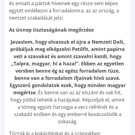
és emiatt a pártok híveinek egy része sem képes
együtt emlékezni a forradalomra, az az ország, a
nemzet szakadását jelzi.
Az ünnep tisztaságának megőrzése
Javaslom, hogy olvassuk el újra a Nemzeti Dalt,
próbáljuk meg elképzelni Petőfit, amint papírra
veti a szavakat és amint szavalni kezdi, hogy
„Talpra, magyar, hí a haza!”. Ebben az egyetlen
versben benne ég az egész forradalom tüze,
benne van a forradalom ifjainak hívó szava.
Egyszerű gondolatok ezek, hogy minden magyar
megértse
. És benne van az az elszánt és vak hit,
hogy jobbá tehetik a hazájukat. Képzeljük el, amint
a tömeg együtt harsogja a vers refrénét és a
szakadó esőben és egy emberré kovácsolódik a
sokaság.
Tűzzük ki a kokárdánkat és a szívünkben