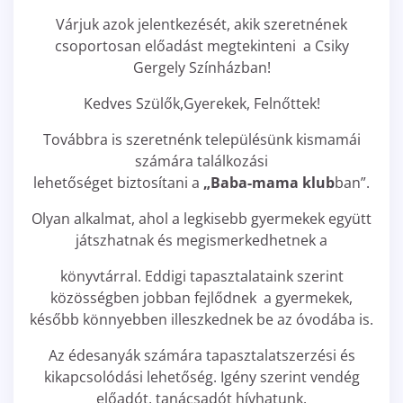
Várjuk azok jelentkezését, akik szeretnének
csoportosan előadást megtekinteni a Csiky
Gergely Színházban!
Kedves Szülők,Gyerekek, Felnőttek!
Továbbra is szeretnénk településünk kismamái
számára találkozási
lehetőséget biztosítani a
„Baba-mama klub
ban”.
Olyan alkalmat, ahol a legkisebb gyermekek együtt
játszhatnak és megismerkedhetnek a
könyvtárral. Eddigi tapasztalataink szerint
közösségben jobban fejlődnek a gyermekek,
később könnyebben illeszkednek be az óvodába is.
Az édesanyák számára tapasztalatszerzési és
kikapcsolódási lehetőség. Igény szerint vendég
előadót, tanácsadót hívhatunk.