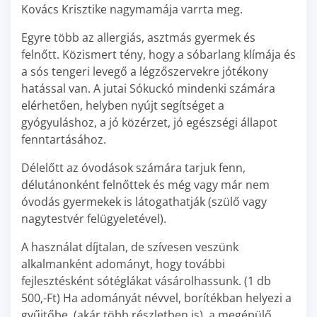
Kovács Krisztike nagymamája varrta meg.
Egyre több az allergiás, asztmás gyermek és
felnőtt. Közismert tény, hogy a sóbarlang klímája és
a sós tengeri levegő a légzőszervekre jótékony
hatással van. A jutai Sókuckó mindenki számára
elérhetően, helyben nyújt segítséget a
gyógyuláshoz, a jó közérzet, jó egészségi állapot
fenntartásához.
Délelőtt az óvodások számára tarjuk fenn,
délutánonként felnőttek és még vagy már nem
óvodás gyermekek is látogathatják (szülő vagy
nagytestvér felügyeletével).
A használat díjtalan, de szívesen veszünk
alkalmanként adományt, hogy további
fejlesztésként sótéglákat vásárolhassunk. (1 db
500,-Ft) Ha adományát névvel, borítékban helyezi a
gyűjtőbe, (akár több részletben is), a megépülő