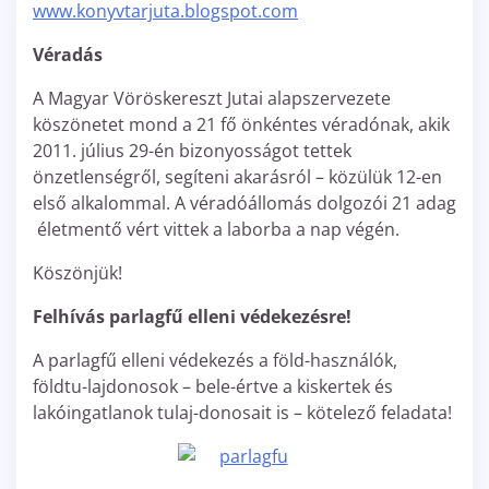
www.konyvtarjuta.blogspot.com
Véradás
A Magyar Vöröskereszt Jutai alapszervezete
köszönetet mond a 21 fő önkéntes véradónak, akik
2011. július 29-én bizonyosságot tettek
önzetlenségről, segíteni akarásról – közülük 12-en
első alkalommal. A véradóállomás dolgozói 21 adag
életmentő vért vittek a laborba a nap végén.
Köszönjük!
Felhívás parlagfű elleni védekezésre!
A parlagfű elleni védekezés a föld-használók,
földtu-lajdonosok – bele-értve a kiskertek és
lakóingatlanok tulaj-donosait is – kötelező feladata!