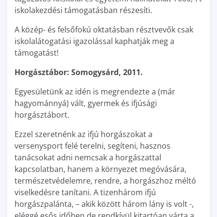
iskolakezdési támogatásban részesíti.
A közép- és felsőfokú oktatásban résztvevők csak
iskolalátogatási igazolással kaphatják meg a
támogatást!
Horgásztábor: Somogysárd, 2011.
Egyesületünk az idén is megrendezte a (már
hagyománnyá) vált, gyermek és ifjúsági
horgásztábort.
Ezzel szeretnénk az ifjú horgászokat a
versenysport felé terelni, segíteni, hasznos
tanácsokat adni nemcsak a horgászattal
kapcsolatban, hanem a környezet megóvására,
természetvédelemre, rendre, a horgászhoz méltó
viselkedésre tanítani. A tizenhárom ifjú
horgászpalánta, – akik között három lány is volt -,
eléggé esős időben,de rendkívül kitartóan várta a