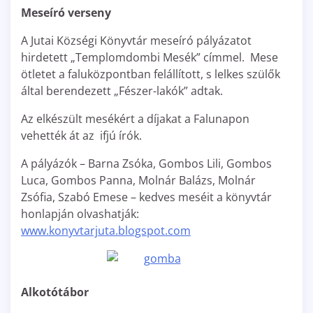
Meseíró verseny
A Jutai Községi Könyvtár meseíró pályázatot
hirdetett „Templomdombi Mesék” címmel. Mese
ötletet a faluközpontban felállított, s lelkes szülők
által berendezett „Fészer-lakók” adtak.
Az elkészült mesékért a díjakat a Falunapon
vehették át az ifjú írók.
A pályázók – Barna Zsóka, Gombos Lili, Gombos
Luca, Gombos Panna, Molnár Balázs, Molnár
Zsófia, Szabó Emese – kedves meséit a könyvtár
honlapján olvashatják:
www.konyvtarjuta.blogspot.com
Alkotótábor