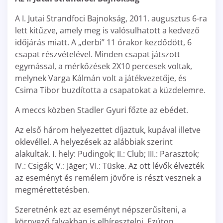
A I. Jutai Strandfoci Bajnokság, 2011. augusztus 6-ra
lett kitűzve, amely meg is valósulhatott a kedvező
időjárás miatt. A „derbi” 11 órakor kezdődött, 6
csapat részvételével. Minden csapat játszott
egymással, a mérkőzések 2X10 percesek voltak,
melynek Varga Kálmán volt a játékvezetője, és
Csima Tibor buzdította a csapatokat a küzdelemre.
A meccs közben Stadler Gyuri főzte az ebédet.
Az első három helyezettet díjaztuk, kupával illetve
oklevéllel. A helyezések az alábbiak szerint
alakultak. I. hely: Pudingok; II.: Club; III.: Parasztok;
IV.: Csigák; V.: Jäger; VI.: Tüske. Az ott lévők élvezték
az eseményt és remélem jövőre is részt vesznek a
megmérettetésben.
Szeretnénk ezt az eseményt népszerűsíteni, a
környező falvakban is elhíresztelni. Ezúton