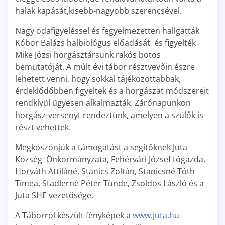
halak kapását,kisebb-nagyobb szerencsével.
Nagy odafigyeléssel és fegyelmezetten hallgatták
Kóbor Balázs halbiológus előadását és figyelték
Mike Józsi horgásztársunk rakós botos
bemutatóját. A múlt évi tábor résztvevőin észre
lehetett venni, hogy sokkal tájékozottabbak,
érdeklődőbben figyeltek és a horgászat módszereit
rendkívül ügyesen alkalmazták. Zárónapunkon
horgász-versenyt rendeztünk, amelyen a szülők is
részt vehettek.
Megköszönjük a támogatást a segítőknek Juta
Község Önkormányzata, Fehérvári József tógazda,
Horváth Attiláné, Stanics Zoltán, Stanicsné Tóth
Tímea, Stadlerné Péter Tünde, Zsoldos László és a
Juta SHE vezetősége.
A Táborról készült fényképek a
www.juta.hu