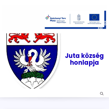
Skip
to
content
Juta község
honlapja