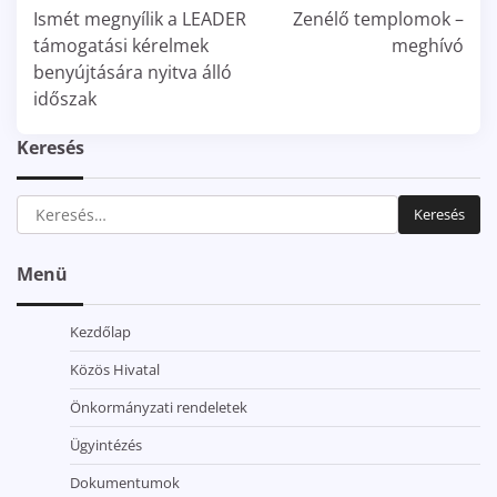
navigáció
Ismét megnyílik a LEADER
Zenélő templomok –
támogatási kérelmek
meghívó
benyújtására nyitva álló
időszak
Keresés
Keresés:
Menü
Kezdőlap
Közös Hivatal
Önkormányzati rendeletek
Ügyintézés
Dokumentumok