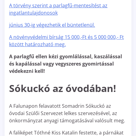
A törvény szerint a parlagfű-mentesítést az
ingatlantulajdonosok
június 30-ig végezhetik el büntetlenül.
A növényvédelmi bírság 15 000,-Ft és 5 000 000,- Ft
között határozható meg.
A parlagfű ellen kézi gyomlálással, kaszálással
és kapálással vagy vegyszeres gyomirtással
védekezni kell!
Sókuckó az óvodában!
A Falunapon felavatott Somadrin Sókuckó az
óvodai Szülői Szervezet lelkes szervezésével, az
önkormányzat anyagi támogatásával valósult meg.
A faliképet Tóthné Kiss Katalin festette, a párnákat