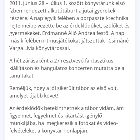
2011. június 28 – július 1. között könyvtárunk első
ízben rendezett alkotótábort a jutai gyerekek
részére. A nap egyik felében a porpasztell-technika
rejtelmeibe vezette be az érdeklődőket, szülőket és
gyermekeket, Erdmanné Álló Andrea festő. A nap
másik felében ritmusjátékokat játszottak Csimáné
Varga Lívia könyvtárossal.
A hét zárásaként a 27 résztvevő fantasztikus
kiállításon és hangulatos koncerten mutatta be a
tanultakat.
Reméljük, hogy a jól sikerült tábor az első volt,
amelyet újabb követ!
Az érdeklődők betekinthetnek a tábor vidám, ám
figyelmet, fegyelmet és kitartást igénylő
munkájába, ha megkeresik a fotókat és video-
felvételeket a könyvtár honlapján: