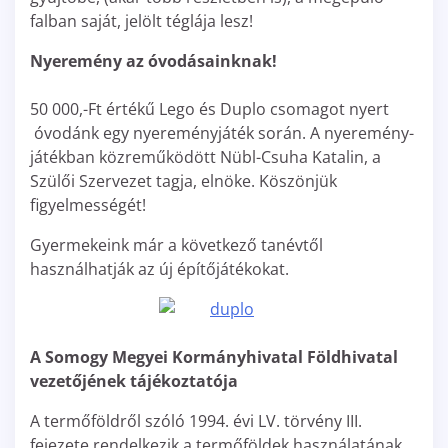
falban saját, jelölt téglája lesz!
Nyeremény az óvodásainknak!
50 000,-Ft értékű Lego és Duplo csomagot nyert
óvodánk egy nyereményjáték során. A nyeremény-
játékban közreműködött Nübl-Csuha Katalin, a
Szülői Szervezet tagja, elnöke. Köszönjük
figyelmességét!
Gyermekeink már a következő tanévtől
használhatják az új építőjátékokat.
A Somogy Megyei Kormányhivatal Földhivatal
vezetőjének tájékoztatója
A termőföldről szóló 1994. évi LV. törvény III.
fejezete rendelkezik a termőföldek használatának