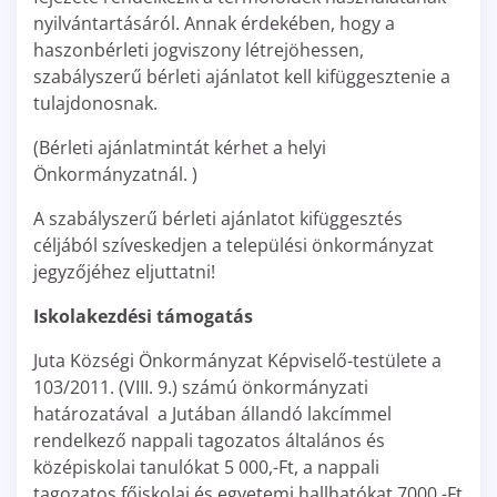
nyilvántartásáról. Annak érdekében, hogy a
haszonbérleti jogviszony létrejöhessen,
szabályszerű bérleti ajánlatot kell kifüggesztenie a
tulajdonosnak.
(Bérleti ajánlatmintát kérhet a helyi
Önkormányzatnál. )
A szabályszerű bérleti ajánlatot kifüggesztés
céljából szíveskedjen a települési önkormányzat
jegyzőjéhez eljuttatni!
Iskolakezdési támogatás
Juta Községi Önkormányzat Képviselő-testülete a
103/2011. (VIII. 9.) számú önkormányzati
határozatával a Jutában állandó lakcímmel
rendelkező nappali tagozatos általános és
középiskolai tanulókat 5 000,-Ft, a nappali
tagozatos főiskolai és egyetemi hallhatókat 7000,-Ft