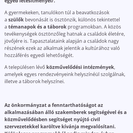
egyéb létesítményei/.
A gyermekeken, tanulókon túl a beavatkozások
a
szülők
bevonását is ösztönzik, különös tekintettel
a
témanapok és a táborok
programokban. A közös
tevékenységek ösztönzőleg hatnak a családok életére,
jövőjére is. Tapasztalataink alapján a családok nagy
részének ezek az alkalmak jelentik a kultúrához való
hozzáférés egyedi lehetőségét.
A településen lévő
közművelődési intézmények
,
amelyek egyes rendezvényeink helyszínéül szolgálnak,
illetve a táborok helyszínei.
Az önkormányzat a fenntarthatóságot az
alkalmazásában álló szakemberek segítségével és a
közművelődésben segítséget nyújtó civil
szervezetekkel karöltve kívánja megvalósítani.