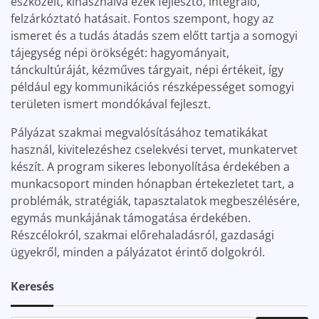
eszközeit, kihasználva ezek fejlesztő, integráló,
felzárkóztató hatásait. Fontos szempont, hogy az
ismeret és a tudás átadás szem előtt tartja a somogyi
tájegység népi örökségét: hagyományait,
tánckultúráját, kézműves tárgyait, népi értékeit, így
például egy kommunikációs részképességet somogyi
területen ismert mondókával fejleszt.
Pályázat szakmai megvalósításához tematikákat
használ, kivitelezéshez cselekvési tervet, munkatervet
készít. A program sikeres lebonyolítása érdekében a
munkacsoport minden hónapban értekezletet tart, a
problémák, stratégiák, tapasztalatok megbeszélésére,
egymás munkájának támogatása érdekében.
Részcélokról, szakmai előrehaladásról, gazdasági
ügyekről, minden a pályázatot érintő dolgokról.
Keresés