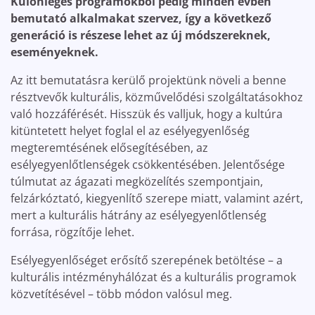
Különleges programokból pedig minden évben
bemutató alkalmakat szervez, így a következő
generáció is részese lehet az új módszereknek,
eseményeknek.
Az itt bemutatásra kerülő projektünk növeli a benne
résztvevők kulturális, közművelődési szolgáltatásokhoz
való hozzáférését. Hisszük és valljuk, hogy a kultúra
kitüntetett helyet foglal el az esélyegyenlőség
megteremtésének elősegítésében, az
esélyegyenlőtlenségek csökkentésében. Jelentősége
túlmutat az ágazati megközelítés szempontjain,
felzárkóztató, kiegyenlítő szerepe miatt, valamint azért,
mert a kulturális hátrány az esélyegyenlőtlenség
forrása, rögzítője lehet.
Esélyegyenlőséget erősítő szerepének betöltése – a
kulturális intézményhálózat és a kulturális programok
közvetítésével – több módon valósul meg.