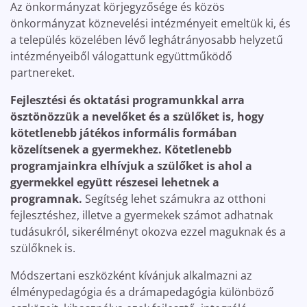
Az önkormányzat körjegyzősége és közös
önkormányzat köznevelési intézményeit emeltük ki, és
a település közelében lévő leghátrányosabb helyzetű
intézményeiből válogattunk együttműködő
partnereket.
Fejlesztési és oktatási programunkkal arra
ösztönözzük a nevelőket és a szülőket is, hogy
kötetlenebb játékos informális formában
közelítsenek a gyermekhez. Kötetlenebb
programjainkra elhívjuk a szülőket is ahol a
gyermekkel együtt részesei lehetnek a
programnak.
Segítség lehet számukra az otthoni
fejlesztéshez, illetve a gyermekek számot adhatnak
tudásukról, sikerélményt okozva ezzel maguknak és a
szülőknek is.
Módszertani eszközként kívánjuk alkalmazni az
élménypedagógia és a drámapedagógia különböző