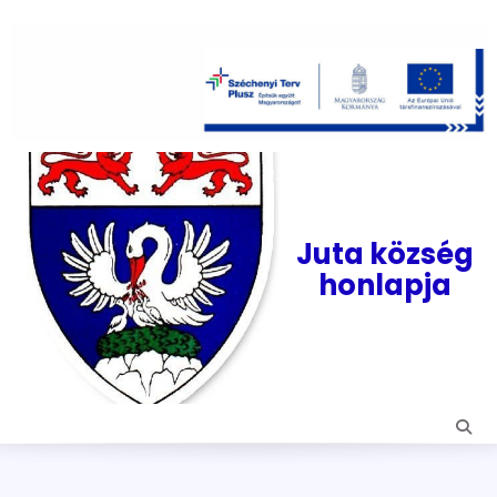
Skip
to
content
Juta község
honlapja