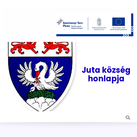
Skip
to
content
Juta község
honlapja