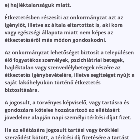
e) hajléktalanságuk miatt.
Étkeztetésben részesíti az önkormányzat azt az
igénylőt, illetve az általa eltartottat is, aki kora
vagy egészségi állapota miatt nem képes az
étkeztetéséről más módon gondoskodni.
Az önkormányzat lehetőséget biztosít a településen
élő fogyatékos személyek, pszichiátriai betegek,
hajléktalan vagy szenvedélybetegek részére az
étkeztetés igénybevételére, illetve segítséget nyújt a
saját lakóhelyükön történő étkeztetés
biztosítására.
A jogosult, a törvényes képviselő, vagy tartásra és
gondozásra köteles hozzátartozó az ellátásért
jövedelme alapján napi személyi térítési díjat fizet.
Ha az ellátására jogosult tartási vagy öröklési
szerződést kötött, a térítési díj fizetésére a tartást