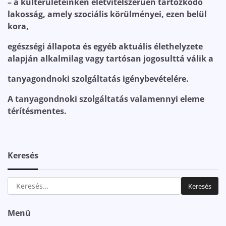
– a külterületeinken életvitelszerűen tartózkodó
lakosság, amely szociális körülményei, ezen belül
kora,
egészségi állapota és egyéb aktuális élethelyzete
alapján alkalmilag vagy tartósan jogosulttá válik a
tanyagondnoki szolgáltatás igénybevételére.
A tanyagondnoki szolgáltatás valamennyi eleme
térítésmentes.
Keresés
Keresés:
Menü