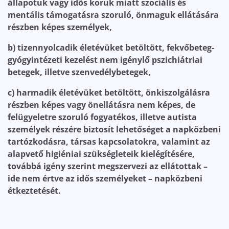
állapotuk vagy idős koruk miatt szociális és
mentális támogatásra szoruló, önmaguk ellátására
részben képes személyek,
b) tizennyolcadik életévüket betöltött, fekvőbeteg-
gyógyintézeti kezelést nem igénylő pszichiátriai
betegek, illetve szenvedélybetegek,
c) harmadik életévüket betöltött, önkiszolgálásra
részben képes vagy önellátásra nem képes, de
felügyeletre szoruló fogyatékos, illetve autista
személyek részére biztosít lehetőséget a napközbeni
tartózkodásra, társas kapcsolatokra, valamint az
alapvető higiéniai szükségleteik kielégítésére,
továbbá igény szerint megszervezi az ellátottak –
ide nem értve az idős személyeket – napközbeni
étkeztetését.