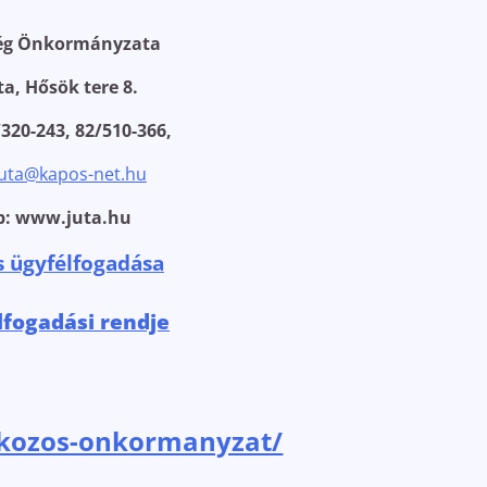
ség Önkormányzata
ta, Hősök tere 8.
/320-243, 82/510-366,
juta@kapos-net.hu
p: www.juta.hu
s ügyfélfogadása
lfogadási rendje
u/kozos-onkormanyzat/