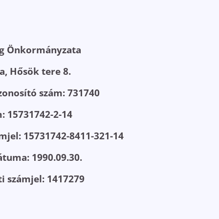
ég Önkormányzata
a, Hősök tere 8.
zonosító szám: 731740
: 15731742-2-14
ámjel: 15731742-8411-321-14
átuma: 1990.09.30.
ti számjel: 1417279