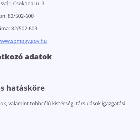
vár, Csokonai u. 3.
on: 82/502-600
áma: 82/502-603
www.somogy.gov.hu
atkozó adatok
és hatásköre
, valamint többcélú kistérségi társulások igazgatási