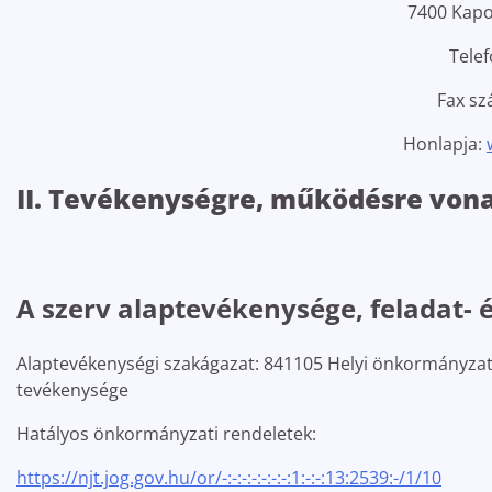
7400 Kapos
Telef
Fax sz
Honlapja:
II. Tevékenységre, működésre von
A szerv alaptevékenysége, feladat- 
Alaptevékenységi szakágazat: 841105 Helyi önkormányzatok
tevékenysége
Hatályos önkormányzati rendeletek:
https://njt.jog.gov.hu/or/-:-:-:-:-:-:-:1:-:-:13:2539:-/1/10