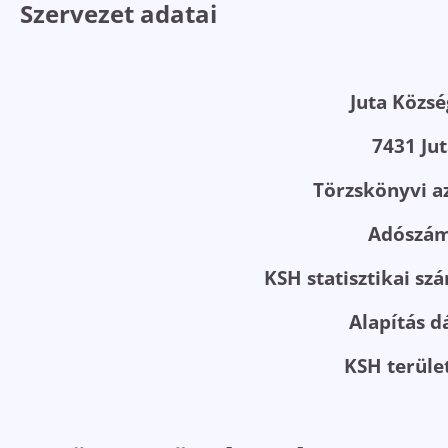
Szervezet adatai
Juta Közs
7431 Jut
Törzskönyvi a
Adószám
KSH statisztikai sz
Alapítás d
KSH terüle