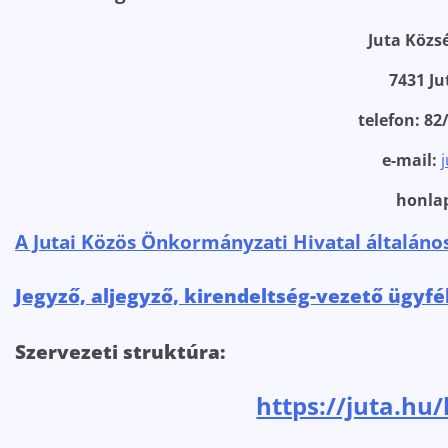
Juta Köz
7431 Ju
telefon: 82
e-mail:
honla
A Jutai Közös Önkormányzati Hivatal általáno
Jegyző, aljegyző, kirendeltség-vezető ügyfé
Szervezeti struktúra:
https://juta.h