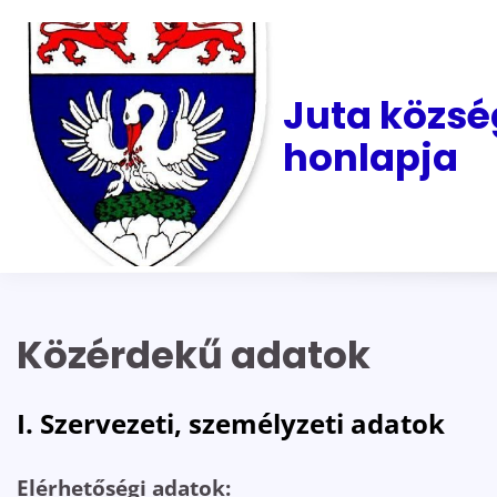
Skip
to
content
Juta közsé
honlapja
Közérdekű adatok
I. Szervezeti, személyzeti adatok
Elérhetőségi adatok: