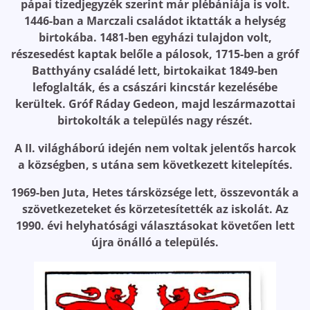
pápai tizedjegyzék szerint már plébániája is volt.
1446-ban a Marczali családot iktatták a helység
birtokába. 1481-ben egyházi tulajdon volt,
részesedést kaptak belőle a pálosok, 1715-ben a gróf
Batthyány családé lett, birtokaikat 1849-ben
lefoglalták, és a császári kincstár kezelésébe
kerültek. Gróf Ráday Gedeon, majd leszármazottai
birtokolták a település nagy részét.
A II. világháború idején nem voltak jelentős harcok
a községben, s utána sem következett kitelepítés.
1969-ben Juta, Hetes társközsége lett, összevonták a
szövetkezeteket és körzetesítették az iskolát. Az
1990. évi helyhatósági választásokat követően lett
újra önálló a település.