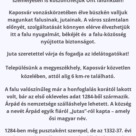
személyesen is köszönthetjük Önt falunkban!
Kaposvár vonzáskörzetében élve büszkén valljuk
magunkat falusinak, jutainak. A város számtalan
előnyét, szolgáltatását könnyen elérve élvezhetjük
itt a falu nyugalmát, békéjét és a falu-közösség
nyújtotta biztonságot.
Juta szeretettel várja és fogadja az idelátogatókat!
Településünk a megyeszékhely, Kaposvár közvetlen
közelében, attól alig 6 km-re található.
A falu valószínűleg már a honfoglalás korától lakott
volt, bár az első okleveles adat 1284-ből származik.
Árpád és nemzetsége szálláshelye lehetett. A község
a nevét Árpád egyik fiáról „Jutas”-ról kapta – amely
ősi magyar név.
1284-ben még pusztaként szerepel, de az 1332-37. évi