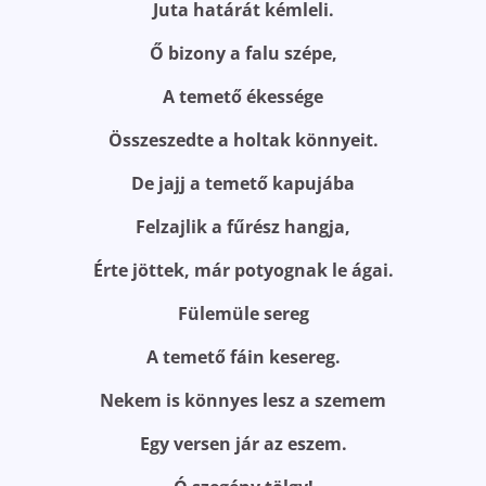
Juta határát kémleli.
Ő bizony a falu szépe,
A temető ékessége
Összeszedte a holtak könnyeit.
De jajj a temető kapujába
Felzajlik a fűrész hangja,
Érte jöttek, már potyognak le ágai.
Fülemüle sereg
A temető fáin kesereg.
Nekem is könnyes lesz a szemem
Egy versen jár az eszem.