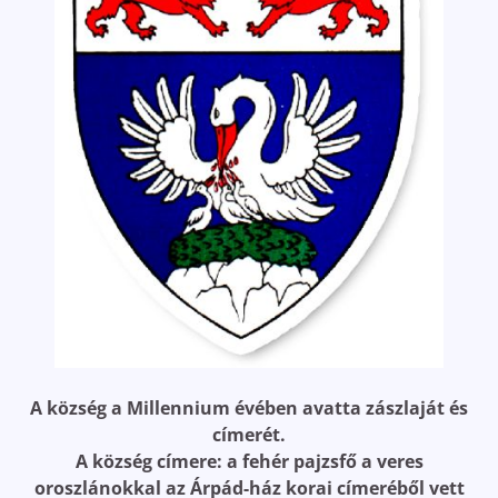
A község a Millennium évében avatta zászlaját és
címerét.
A község címere: a fehér pajzsfő a veres
oroszlánokkal az Árpád-ház korai címeréből vett