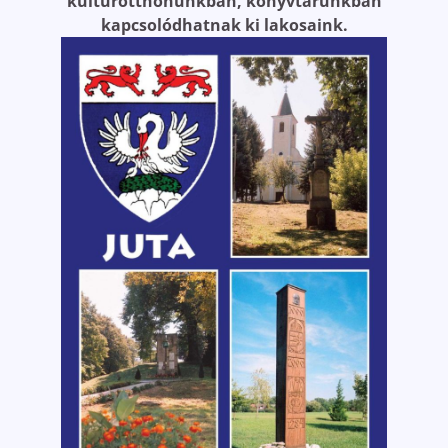
kultúrotthonunkban, könyvtárunkban
kapcsolódhatnak ki lakosaink.