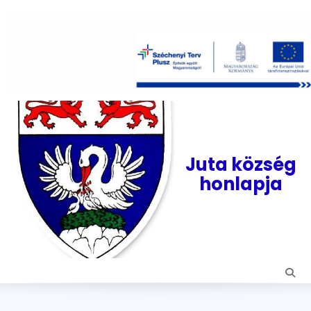
Skip
to
content
Juta község
honlapja