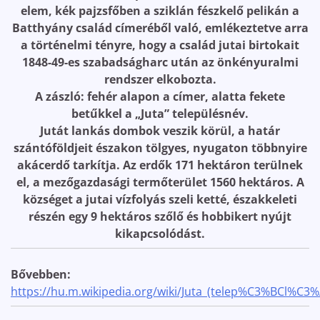
elem, kék pajzsfőben a sziklán fészkelő pelikán a
Batthyány család címeréből való, emlékeztetve arra
a történelmi tényre, hogy a család jutai birtokait
1848-49-es szabadságharc után az önkényuralmi
rendszer elkobozta.
A zászló: fehér alapon a címer, alatta fekete
betűkkel a „Juta” településnév.
Jutát lankás dombok veszik körül, a határ
szántóföldjeit északon tölgyes, nyugaton többnyire
akácerdő tarkítja. Az erdők 171 hektáron terülnek
el, a mezőgazdasági termőterület 1560 hektáros. A
községet a jutai vízfolyás szeli ketté, északkeleti
részén egy 9 hektáros szőlő és hobbikert nyújt
kikapcsolódást.
Bővebben:
https://hu.m.wikipedia.org/wiki/Juta_(telep%C3%BCl%C3%