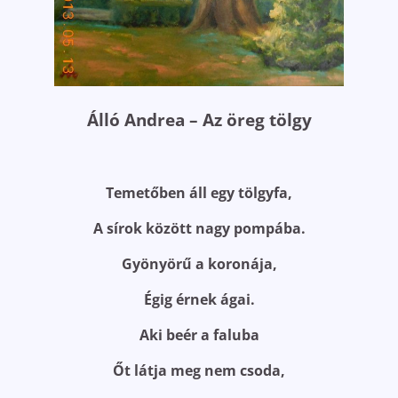
Álló Andrea – Az öreg tölgy
Temetőben áll egy tölgyfa,
A sírok között nagy pompába.
Gyönyörű a koronája,
Égig érnek ágai.
Aki beér a faluba
Őt látja meg nem csoda,