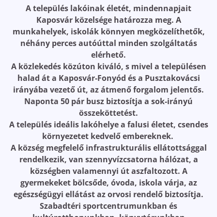
A település lakóinak életét, mindennapjait
Kaposvár közelsége határozza meg. A
munkahelyek, iskolák könnyen megközelíthetők,
néhány perces autóúttal minden szolgáltatás
elérhető.
A közlekedés közúton kiváló, s mivel a településen
halad át a Kaposvár-Fonyód és a Pusztakovácsi
irányába vezető út, az átmenő forgalom jelentős.
Naponta 50 pár busz biztosítja a sok-irányú
összeköttetést.
A település ideális lakóhelye a falusi életet, csendes
környezetet kedvelő embereknek.
A község megfelelő infrastrukturális ellátottsággal
rendelkezik, van szennyvízcsatorna hálózat, a
községben valamennyi út aszfaltozott. A
gyermekeket bölcsőde, óvoda, iskola várja, az
egészségügyi ellátást az orvosi rendelő biztosítja.
Szabadtéri sportcentrumunkban és