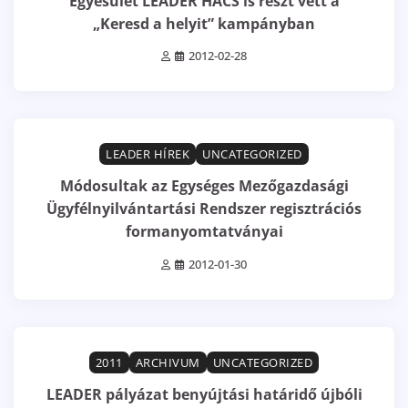
Egyesület LEADER HACS is részt vett a
„Keresd a helyit” kampányban
2012-02-28
2 min read
0
LEADER HÍREK
UNCATEGORIZED
Módosultak az Egységes Mezőgazdasági
Ügyfélnyilvántartási Rendszer regisztrációs
formanyomtatványai
2012-01-30
2 min read
0
2011
ARCHIVUM
UNCATEGORIZED
LEADER pályázat benyújtási határidő újbóli