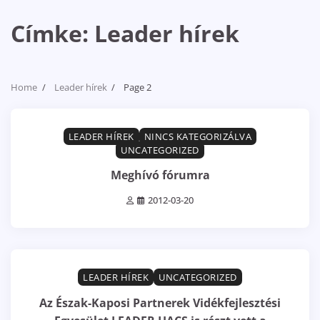
Címke:
Leader hírek
Home
Leader hírek
Page 2
1 min read
0
LEADER HÍREK
NINCS KATEGORIZÁLVA
UNCATEGORIZED
Meghívó fórumra
2012-03-20
2 min read
0
LEADER HÍREK
UNCATEGORIZED
Az Észak-Kaposi Partnerek Vidékfejlesztési