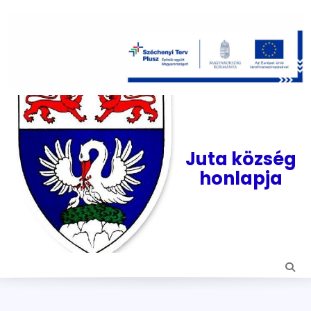
Skip
to
content
Juta község
honlapja