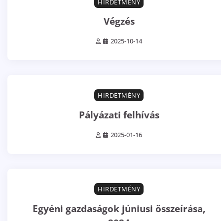
HIRDETMÉNY
Végzés
2025-10-14
0 min read
0
HIRDETMÉNY
Pályázati felhívás
2025-01-16
0 min read
0
HIRDETMÉNY
Egyéni gazdaságok júniusi összeírása,