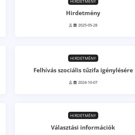
HIRDETMÉNY
Hirdetmény
2025-05-28
3 min read
0
HIRDETMÉNY
Felhívás szociális tűzifa igénylésére
2024-10-07
1 min read
0
HIRDETMÉNY
Választási információk