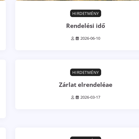
HIRDETMÉNY
Rendelési idő
2026-06-10
0 min read
0
HIRDETMÉNY
Zárlat elrendeléae
2026-03-17
0 min read
0