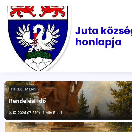
Skip
to
content
Juta közsé
honlapja
HIRDETMÉNY
Rendelési idő
2026-07-31
1 Min Read