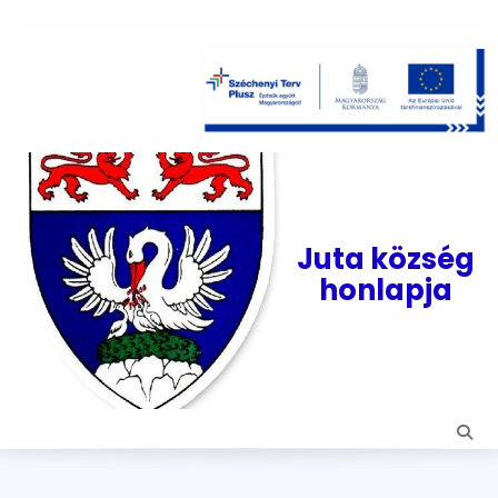
Skip
to
content
Juta község
honlapja