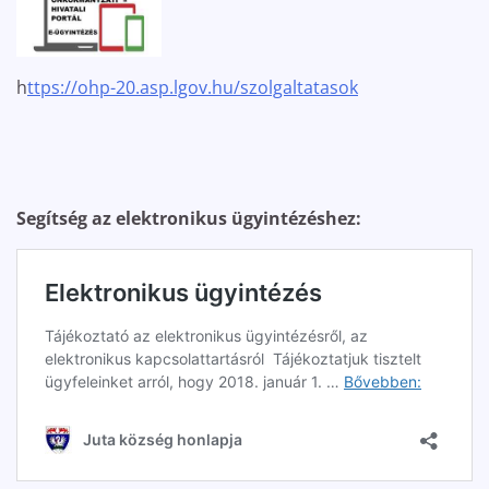
h
ttps://ohp-20.asp.lgov.hu/szolgaltatasok
Segítség az elektronikus ügyintézéshez: