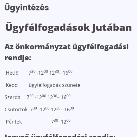
Ügyintézés
Ügyfélfogadások Jutában
Az önkormányzat ügyfélfogadási
rendje:
30
00
30
00
Hétfő 7
-12
12
– 16
Kedd ügyfélfogadás szünetel
30
00
30
00
Szerda 7
-12
12
– 16
30
00
30
00
Csütörtök 7
-12
12
– 16
30
00
Péntek 7
-12
Jegyző ügyfélfogadási rendje: