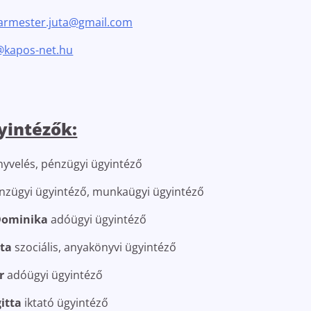
armester.juta@gmail.com
@kapos-net.hu
yintézők:
yvelés, pénzügyi ügyintéző
zügyi ügyintéző, munkaügyi ügyintéző
Dominika
adóügyi ügyintéző
tta
szociális, anyakönyvi ügyintéző
r
adóügyi ügyintéző
itta
iktató ügyintéző