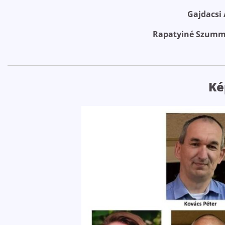
Gajdacsi 
Rapatyiné Szumm
Ké