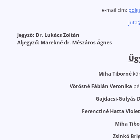
e-mail cím:
polg
juta
Jegyző:
Dr. Lukács Zoltán
Aljegyző:
Marekné dr. Mészáros Ágnes
Üg
Miha Tiborné
kön
Vörösné Fábián Veronika
pén
Gajdacsi-Gulyás 
Ferencziné Hatta Viole
Miha Tibo
Zsinkó Brig