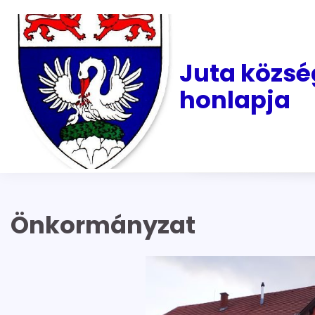
Skip
to
content
Juta közsé
honlapja
Önkormányzat