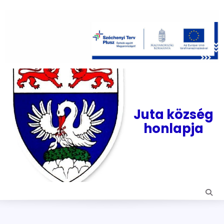
Skip
to
content
Juta község
honlapja