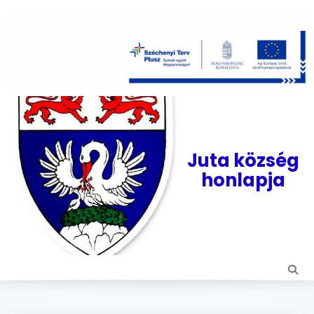
Skip
to
content
Juta község
honlapja