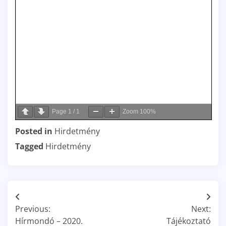
Page
1
/
1
Zoom
100%
Posted in
Hirdetmény
Tagged
Hirdetmény
Bejegyzés
Previous:
Next:
navigáció
Hírmondó – 2020.
Tájékoztató