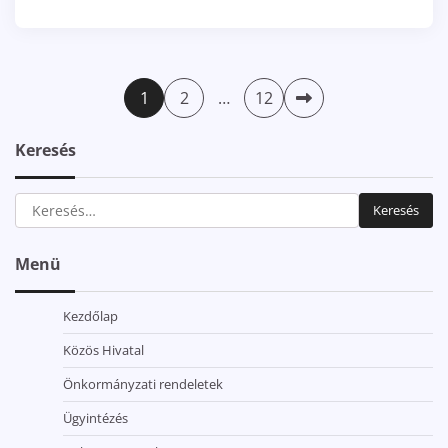
Bejegyzések
1
2
…
12
lapozása
Keresés
Keresés:
Menü
Kezdőlap
Közös Hivatal
Önkormányzati rendeletek
Ügyintézés