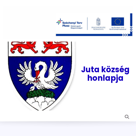
Skip
to
content
Juta község
honlapja