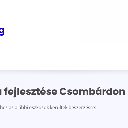
g
ra fejlesztése Csombárdon
séhez az alábbi eszközök kerültek beszerzésre: