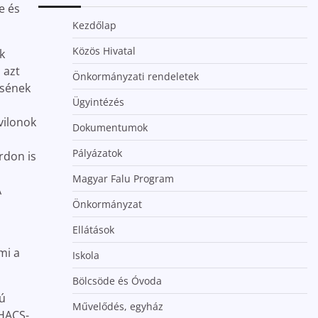
e és
Kezdőlap
Közös Hivatal
k
 azt
Önkormányzati rendeletek
ésének
Ügyintézés
vilonok
Dokumentumok
Pályázatok
rdon is
Magyar Falu Program
A
Önkormányzat
Ellátások
mi a
Iskola
Bölcsöde és Óvoda
mú
Művelődés, egyház
 HACS-