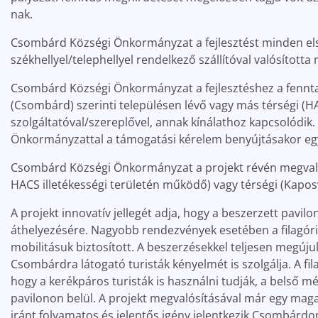
nak.
Csombárd Községi Önkormányzat a fejlesztést minden elsz
székhellyel/telephellyel rendelkező szállítóval valósította
Csombárd Községi Önkormányzat a fejlesztéshez a fenntar
(Csombárd) szerinti településen lévő vagy más térségi (HAC
szolgáltatóval/szereplővel, annak kínálathoz kapcsolódi
Önkormányzattal a támogatási kérelem benyújtásakor e
Csombárd Községi Önkormányzat a projekt révén megvalósu
HACS illetékességi területén működő) vagy térségi (Kapos
A projekt innovatív jellegét adja, hogy a beszerzett pavi
áthelyezésére. Nagyobb rendezvények esetében a filagóriák
mobilitásuk biztosított. A beszerzésekkel teljesen megújul
Csombárdra látogató turisták kényelmét is szolgálja. A f
hogy a kerékpáros turisták is használni tudják, a belső mé
pavilonon belül. A projekt megvalósításával már egy maga
iránt folyamatos és jelentős igény jelentkezik Csombárdo