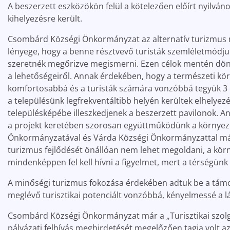
A beszerzett eszközökön felül a kötelezően előírt nyilván
kihelyezésre került.
Csombárd Községi Önkormányzat az alternatív turizmus m
lényege, hogy a benne résztvevő turisták szemléletmódjuk 
szeretnék megőrizve megismerni. Ezen célok mentén döntött
a lehetőségeiről. Annak érdekében, hogy a természeti kö
komfortosabbá és a turisták számára vonzóbbá tegyük 3 d
a településünk legfrekventáltibb helyén kerültek elhelye
településképébe illeszkedjenek a beszerzett pavilonok. A
a projekt keretében szorosan együttműködünk a környező 
Önkormányzatával és Várda Községi Önkormányzattal má
turizmus fejlődését önállóan nem lehet megoldani, a körn
mindenképpen fel kell hívni a figyelmet, mert a térségün
A minőségi turizmus fokozása érdekében adtuk be a támoga
meglévő turisztikai potenciált vonzóbbá, kényelmessé a 
Csombárd Községi Önkormányzat már a „Turisztikai szolgá
pályázati felhívás meghirdetését megelőzően tagja volt a