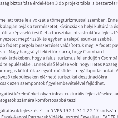
osság biztosítása érdekében 3 db projekt tábla is beszerzésr
ellett tette le a voksát a tömegtúrizmussal szemben. Enne
alapján óvják a természetet, kíváncsiak a helyi kultúrára és
 a képviselő-testület a turisztikai infrastruktúra fejleszt
rnyezetet megőrizzük és egyben a településünket szebbé,
b fedett pergola beszerzését valósítottuk meg. A fedett pa
zésre. Nagy hangsúlyt fektettünk arra, hogy Csombárd
nnak érdekében, hogy a falusi turizmus fellendüljön Csombá
településekkel. Ennek első lépése volt, hogy Hetes Község
r meg is kötöttük az együttműködési megállapodásunkat. 
yező településeken elérhető turisztikai desztinációkra
k csak ezen szempontok figyelembevételével fejlődhet.
tási kérelmünket olyan infrastrukturális fejlesztésekre, a
látogatók számára komfortosabbá teszi.
ltatások fejlesztése” című VP6-19.2.1.-31-2.2.2-17 kódszá
z Észak-Kaposi Partnerek Vidékfejlesztési Egyesület LEADER