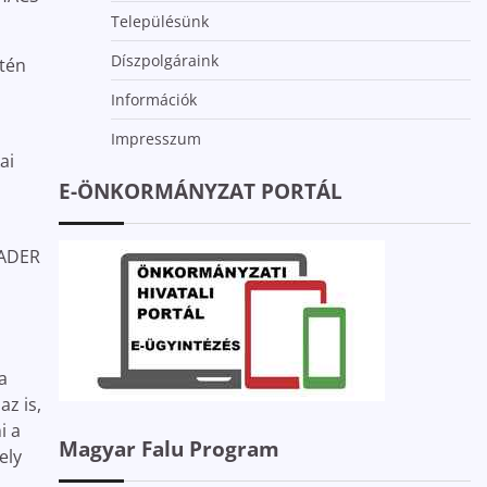
Településünk
Díszpolgáraink
etén
Információk
Impresszum
ai
E-ÖNKORMÁNYZAT PORTÁL
EADER
a
z is,
i a
Magyar Falu Program
ely