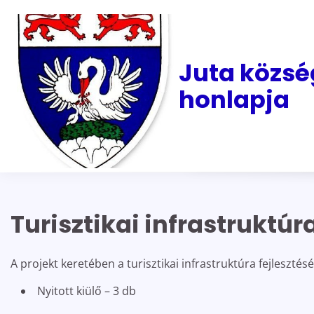
Skip
to
content
Juta közsé
honlapja
Turisztikai infrastruktú
A projekt keretében a turisztikai infrastruktúra fejleszté
Nyitott kiülő – 3 db