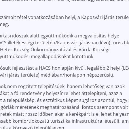
ámolt tétel vonatkozásában helyi, a Kaposvári járás terül
 meg.
tási időszak alatt együttműködik a megvalósítás helye
S illetékességi területén/Kaposvári járásban lévő) turisztik
k. Hetes Község Önkormányzatával és Várda Községi
gyüttműködési megállapodásokat kötöttünk.
lt fejlesztést a HACS honlapján kívül, legalább 2 helyi (L
vári járás területe) médiában/honlapon népszerűsíti.
lonok nem rögzített telepítésűek, hanem lehetőség van azok
at a fő rendezvény helyszínre lehet áttelepíteni, azaz a
t a településkép, és esztétikus képet sugároz azontúl, hogy 
ilagóriák méretének meghatározásánál fontos szempont volt a
retek miatt rossz időben akár a kerékpárt is el lehet helyezn
sabb komfortfokozatú turisztika infrastruktúra létesült, am
n és a környező településeken.