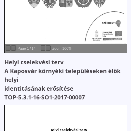
Page
1
/
14
Zoom
100%
Helyi cselekvési terv
A Kaposvár környéki településeken élők
helyi
identitásának erősítése
TOP-5.3.1-16-SO1-2017-00007