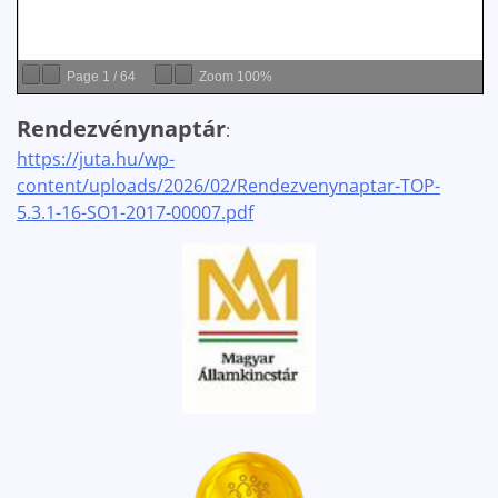
Page
1
/
64
Zoom
100%
Rendezvénynaptár
:
https://juta.hu/wp-
content/uploads/2026/02/Rendezvenynaptar-TOP-
5.3.1-16-SO1-2017-00007.pdf