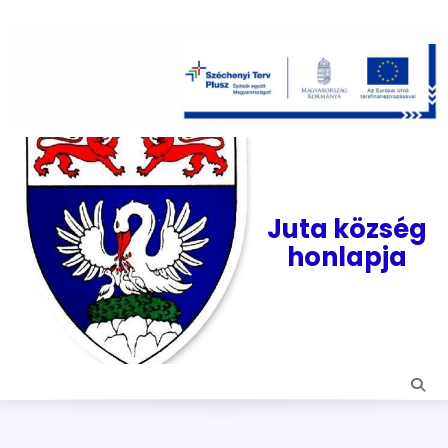
Skip
to
content
Juta község
honlapja