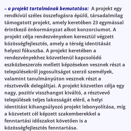
– a projekt tartalmának bemutatása:
A projekt egy
rendkívül széles összefogásra épülő, társadalmilag
támogatott projekt, amely keretében 23 egymással
érintkező önkormányzat alkot konzorciumot. A
projekt célja rendezvényeken keresztül végzett
közösségfejlesztés, amely a térség identitását
helyezi fókuszba. A projekt keretében a
rendezvényekhez közvetlenül kapcsolódó
eszközbeszerzés mellett képzéseken vesznek részt a
településekről jogosultságot szerző személyek,
valamint tanulmányúton vesznek részt a
résztvevők delegáltjai. A projekt közvetlen célja egy
nagy, pozitív visszhangot kiváltó, a résztvevő
települések teljes lakosságát elérő, a helyi
identitást kihangsúlyozó projekt lebonyolítása, míg
a közvetett cél képzett szakemberekkel a
fenntartási időszakot követően is a
közösségfejlesztés fenntartása.