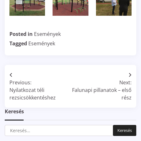
Posted in
Események
Tagged
Események
Bejegyzés
Previous:
Next:
navigáció
Nyilatkozat téli
Falunapi pillanatok – első
rezsicsökkentéshez
rész
Keresés
Keresés: