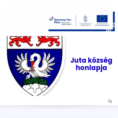
Skip
to
content
Juta község
honlapja