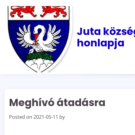
Skip
to
content
Juta közsé
honlapja
Meghívó átadásra
Posted on
2021-05-11
by