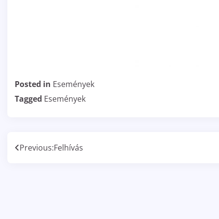
Posted in
Események
Tagged
Események
Bejegyzés
Previous:
Felhívás
navigáció