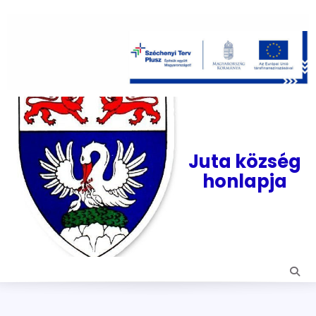
Skip
to
content
Juta község
honlapja