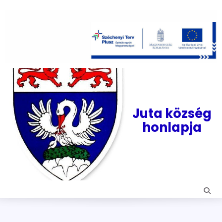
Skip
to
content
Juta község
honlapja