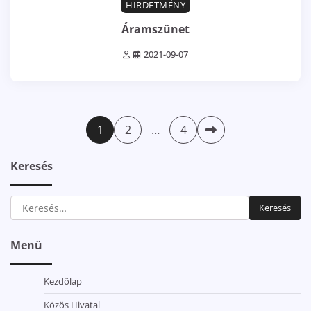
HIRDETMÉNY
Áramszünet
2021-09-07
Bejegyzések
1
2
…
4
lapozása
Keresés
Keresés:
Menü
Kezdőlap
Közös Hivatal