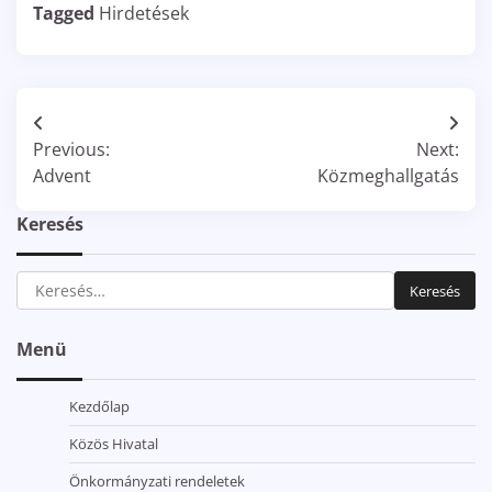
Tagged
Hirdetések
Bejegyzés
Previous:
Next:
navigáció
Advent
Közmeghallgatás
Keresés
Keresés:
Menü
Kezdőlap
Közös Hivatal
Önkormányzati rendeletek