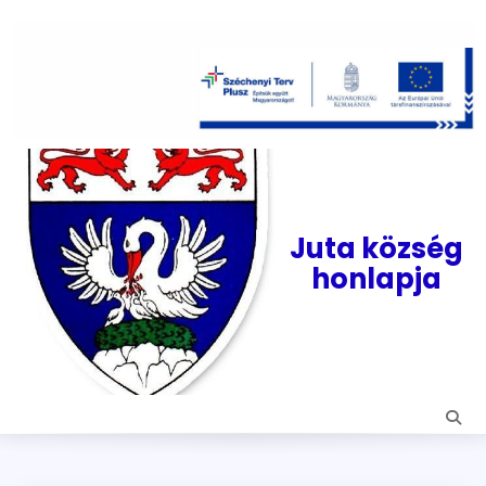
Skip
to
content
Juta község
honlapja