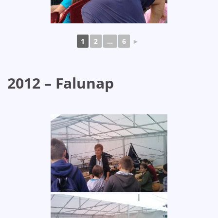
1
2
...
6
►
2012 – Falunap