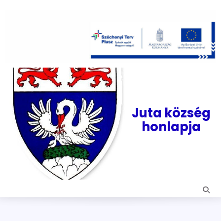
Skip
to
content
Juta község
honlapja