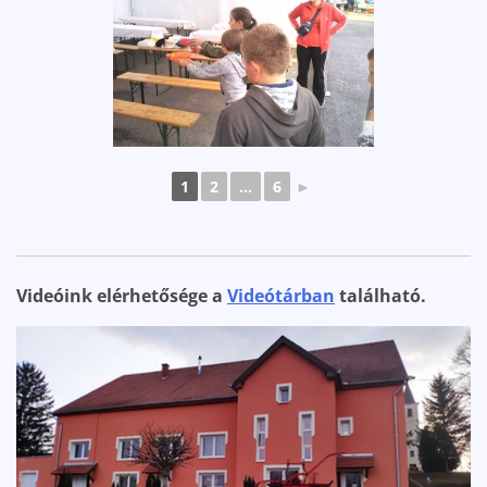
1
2
...
6
►
Videóink elérhetősége a
Videótárban
található.