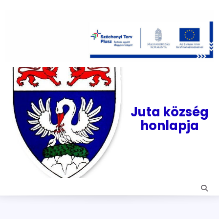
Skip
to
content
Juta község
honlapja