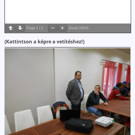
Page
1
/
1
Zoom
100%
(Kattintson a képre a vetítéshez!)