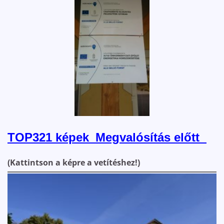
TOP321 képek_Megvalósítás előtt
(Kattintson a képre a vetítéshez!)