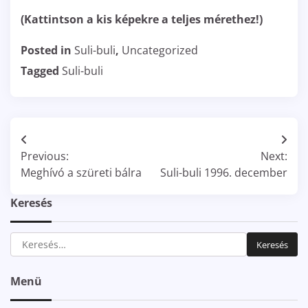
(Kattintson a kis képekre a teljes mérethez!)
Posted in
Suli-buli
,
Uncategorized
Tagged
Suli-buli
Bejegyzés
Previous:
Next:
navigáció
Meghívó a szüreti bálra
Suli-buli 1996. december
Keresés
Keresés:
Menü