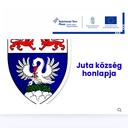
Skip
to
content
Juta község
honlapja