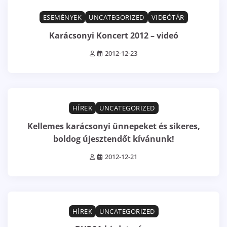
1 min read
0
ESEMÉNYEK
UNCATEGORIZED
VIDEÓTÁR
Karácsonyi Koncert 2012 – videó
2012-12-23
0 min read
0
HÍREK
UNCATEGORIZED
Kellemes karácsonyi ünnepeket és sikeres,
boldog újesztendőt kívánunk!
2012-12-21
1 min read
0
HÍREK
UNCATEGORIZED