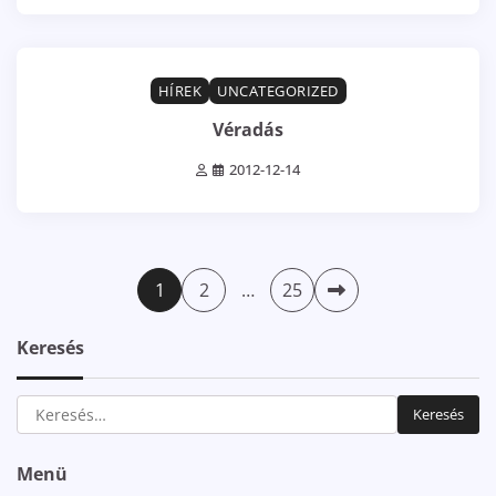
0 min read
0
HÍREK
UNCATEGORIZED
Véradás
2012-12-14
Bejegyzések
1
2
…
25
lapozása
Keresés
Keresés:
Menü