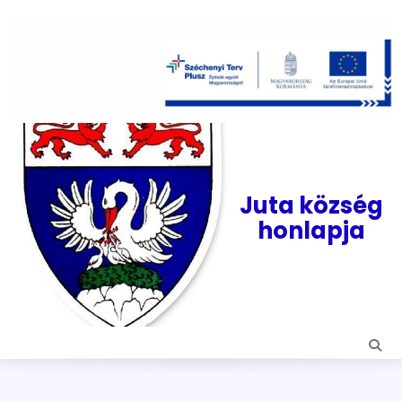
Skip
to
content
Juta község
honlapja