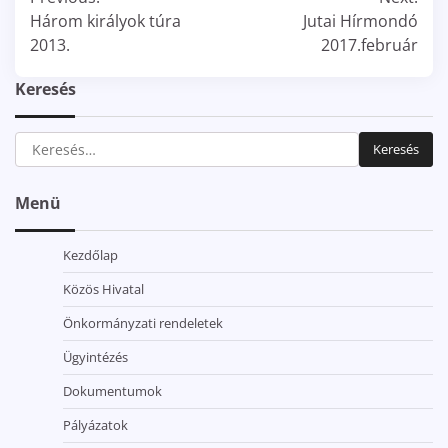
navigáció
Három királyok túra
Jutai Hírmondó
2013.
2017.február
Keresés
Keresés:
Menü
Kezdőlap
Közös Hivatal
Önkormányzati rendeletek
Ügyintézés
Dokumentumok
Pályázatok