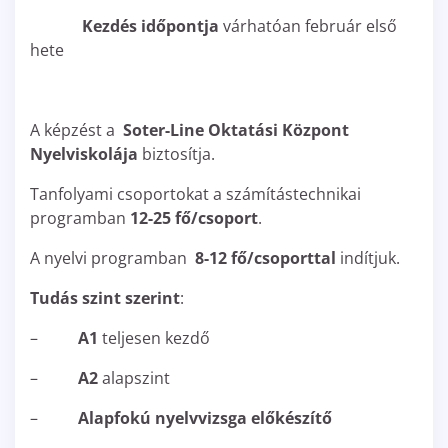
Kezdés időpontja
várhatóan február első
hete
A képzést a
Soter-Line Oktatási Központ
Nyelviskolája
biztosítja.
Tanfolyami csoportokat a számítástechnikai
programban
12-25 fő/csoport
.
A nyelvi programban
8-12 fő/csoporttal
indítjuk.
Tudás szint szerint
:
–
A1
teljesen kezdő
–
A2
alapszint
–
Alapfokú nyelvvizsga előkészítő