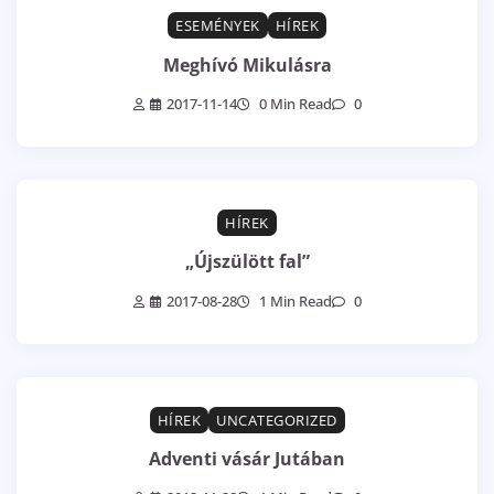
ESEMÉNYEK
HÍREK
Meghívó Mikulásra
2017-11-14
0 Min Read
0
HÍREK
„Újszülött fal”
2017-08-28
1 Min Read
0
HÍREK
UNCATEGORIZED
Adventi vásár Jutában