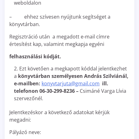
weboldalon
– ehhez szívesen nyújtunk segítséget a
könyvtárban.
Regisztráció után a megadott e-mail címre
értesítést kap, valamint megkapja egyéni
felhasználási kódját.
Ezt követően a megkapott kóddal jelentkezhet
a
könyvtárban személyesen András Szilviánál,
e-mailben:
konyvtarjuta@gmail.com
ill.
telefonon 06-30-299-8236 –
Csimáné Varga Lívia
szervezőnél.
Jelentkezéskor a következő adatokat kérjük
megadni:
Pályázó neve: