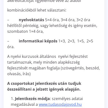
akkreditációját figyelembe véve az alábbi
kombinációkból lehet választani:
–
nyelvoktatás
5×4 óra, 3×4 óra, 3×2 óra
hétfőtől péntekig, vagy lehetőség és igény esetén,
szombaton 1×4 óra,
–
informatikai képzés
1×3, 2×3, 1×5, 2×5
óra.
A nyelvi kurzusok általános nyelvi fejlesztést
tartalmaznak, mely minden alapkészség
fejlesztését magában foglalja (szövegértés, beszéd,
olvasás, írás)
A csoportokat jelentkezés után tudjuk
összeállítani a jelzett igények alapján.
Jelentkezés módja
: személyes adatai
megadásával a
www.tudasodajovod.hu