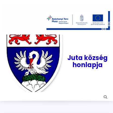
Skip
to
content
Juta község
honlapja