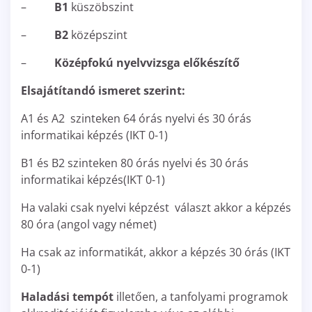
–
B1
küszöbszint
–
B2
középszint
–
Középfokú nyelvvizsga előkészítő
Elsajátítandó ismeret szerint:
A1 és A2 szinteken 64 órás nyelvi és 30 órás
informatikai képzés (IKT 0-1)
B1 és B2 szinteken 80 órás nyelvi és 30 órás
informatikai képzés(IKT 0-1)
Ha valaki csak nyelvi képzést választ akkor a képzés
80 óra (angol vagy német)
Ha csak az informatikát, akkor a képzés 30 órás (IKT
0-1)
Haladási tempót
illetően, a tanfolyami programok