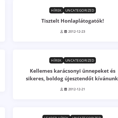
1 min read
0
HÍREK
UNCATEGORIZED
Tisztelt Honlaplátogatók!
2012-12-23
0 min read
0
HÍREK
UNCATEGORIZED
Kellemes karácsonyi ünnepeket és
sikeres, boldog újesztendőt kívánunk
2012-12-21
2 min read
0
LEADER HÍREK
UNCATEGORIZED