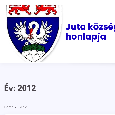
Skip
to
content
Juta közsé
honlapja
Év:
2012
Home
2012