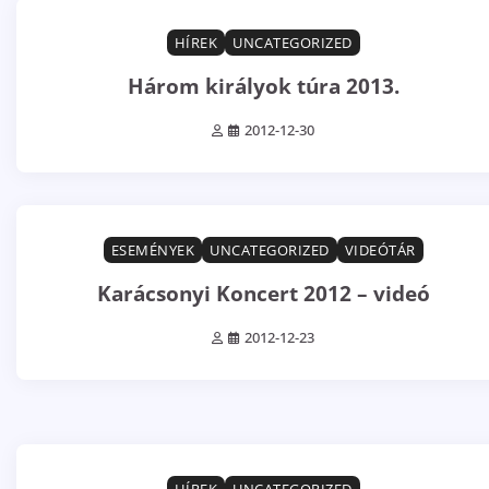
1 min read
0
HÍREK
UNCATEGORIZED
Három királyok túra 2013.
2012-12-30
1 min read
0
ESEMÉNYEK
UNCATEGORIZED
VIDEÓTÁR
Karácsonyi Koncert 2012 – videó
2012-12-23
1 min read
0
HÍREK
UNCATEGORIZED