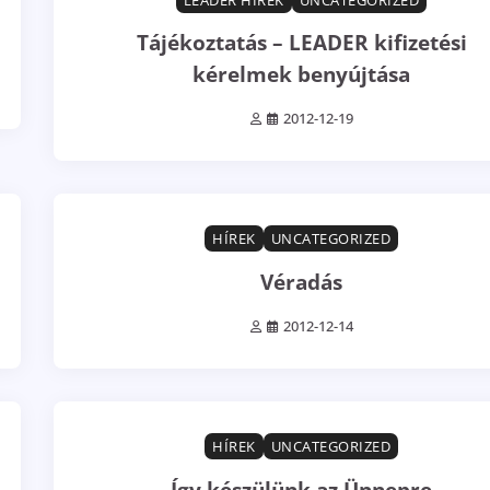
Tájékoztatás – LEADER kifizetési
kérelmek benyújtása
2012-12-19
0 min read
0
HÍREK
UNCATEGORIZED
Véradás
2012-12-14
1 min read
0
HÍREK
UNCATEGORIZED
Így készülünk az Ünnepre