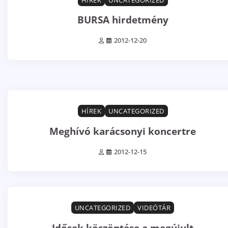
BURSA hirdetmény
2012-12-20
0 min read
0
HÍREK
UNCATEGORIZED
Meghívó karácsonyi koncertre
2012-12-15
1 min read
0
UNCATEGORIZED
VIDEÓTÁR
Idősek köszöntése a megújult