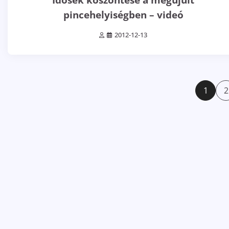
pincehelyiségben – videó
2012-12-13
Bejegyzések
1
2
lapozása