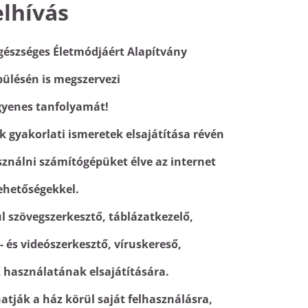
elhívás
gészséges Életmódjáért Alapítvány
pülésén is megszervezi
ngyenes tanfolyamát!
k gyakorlati ismeretek elsajátítása révén
ználni számítógépüket élve az internet
lehetőségekkel.
l szövegszerkesztő, táblázatkezelő,
- és videószerkesztő, víruskereső,
k használatának elsajátítására.
hatják a ház körül saját felhasználásra,