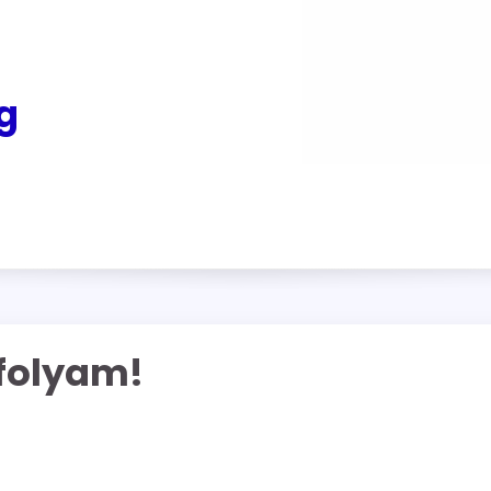
g
nfolyam!