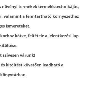
 és növényi termékek termeléstechnikáját,
ogi, valamint a fenntartható környezethez
ges ismereteket.
korhoz kötve, feltétele a jelentkezési lap
kitöltése.
t szívesen várunk!
, és kitöltést követően leadható a
i könyvtárban.