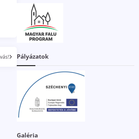
Pályázatok
ívás!
Galéria