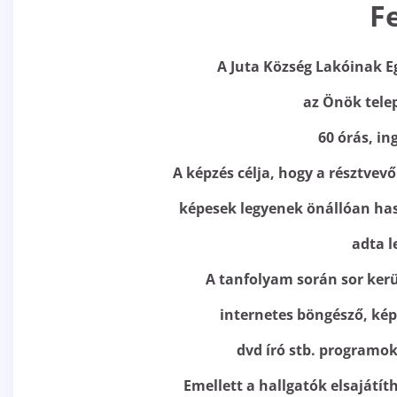
F
A Juta Község Lakóinak E
az Önök tele
60 órás, i
A képzés célja, hogy a résztvevő
képesek legyenek önállóan has
adta 
A tanfolyam során sor kerü
internetes böngésző, kép
dvd író stb. programo
Emellett a hallgatók elsajátít