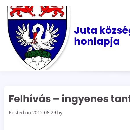
Skip
to
content
Juta közsé
honlapja
Felhívás – ingyenes ta
Posted on
2012-06-29
by