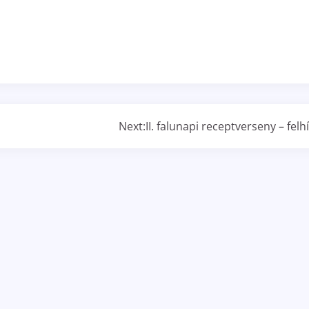
Next:
II. falunapi receptverseny – felh