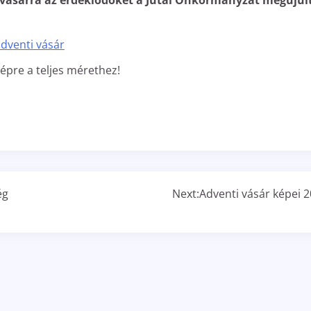
 vásárra az érdeklődőket
a Jutai Önkormányzat megújul
képre a teljes mérethez!
ég
Next:
Adventi vásár képei 2