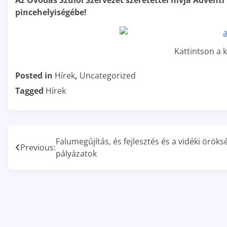
Az Óvodás Szülői Szervezet szeretettel hívja Adventi
pincehelyiségébe!
Kattintson a 
Posted in
Hírek
,
Uncategorized
Tagged
Hírek
Bejegyzés
Falumegújítás, és fejlesztés és a vidéki öröks
Previous:
pályázatok
navigáció