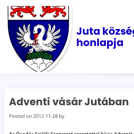
Skip
to
content
Juta közsé
honlapja
Adventi vásár Jutában
Posted on
2012-11-28
by