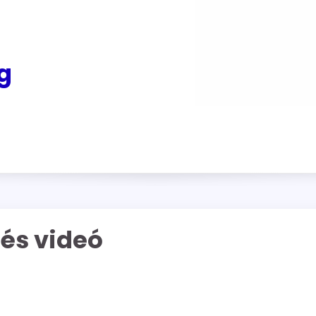
g
 és videó