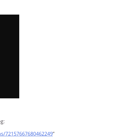
g:
ms/72157667680462249
”