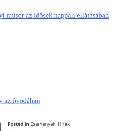
i műsor az idősek nappali ellátásában
y az óvodában
Posted in
Események
,
Hírek