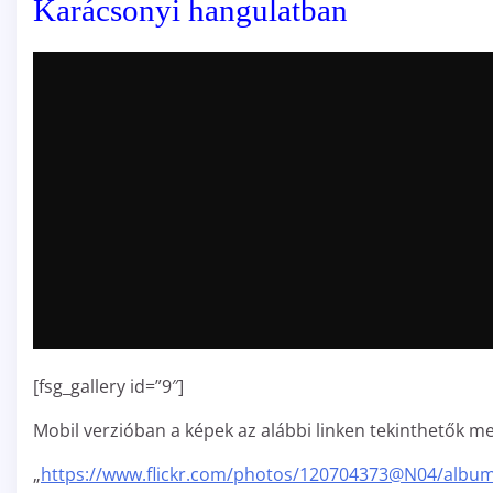
Karácsonyi hangulatban
[fsg_gallery id=”9″]
Mobil verzióban a képek az alábbi linken tekinthetők me
„
https://www.flickr.com/photos/120704373@N04/albu