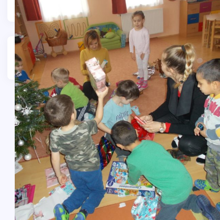
Bejegyzés
navigáció