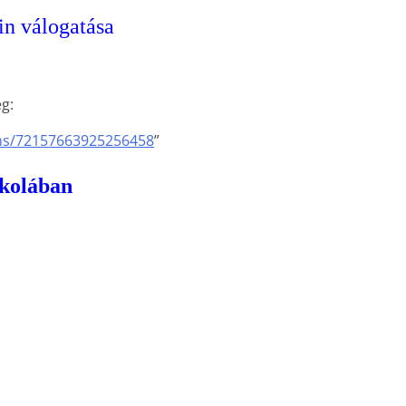
in válogatása
g:
ms/72157663925256458
”
skolában