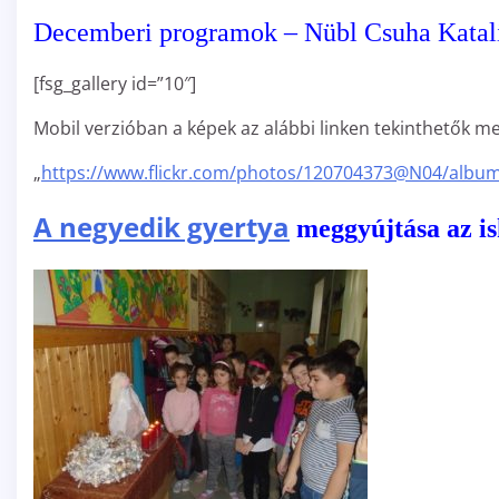
Decemberi programok – Nübl Csuha Katal
[fsg_gallery id=”10″]
Mobil verzióban a képek az alábbi linken tekinthetők me
„
https://www.flickr.com/photos/120704373@N04/albu
A negyedik gyertya
meggyújtása az i