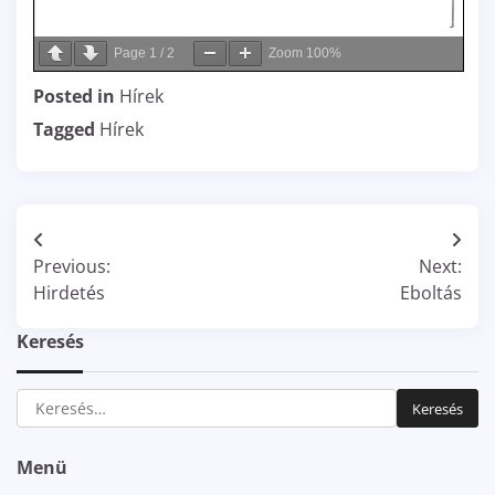
Page
1
/
2
Zoom
100%
Posted in
Hírek
Tagged
Hírek
Bejegyzés
Previous:
Next:
navigáció
Hirdetés
Eboltás
Keresés
Keresés:
Menü