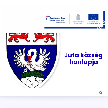
Skip
to
content
Juta község
honlapja