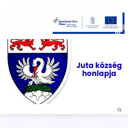
Skip
to
content
Juta község
honlapja