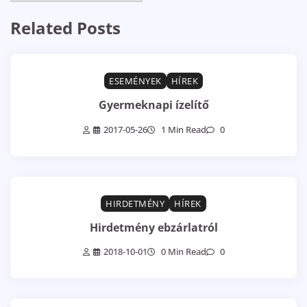
Related Posts
ESEMÉNYEK
HÍREK
Gyermeknapi ízelítő
2017-05-26
1 Min Read
0
HIRDETMÉNY
HÍREK
Hirdetmény ebzárlatról
2018-10-01
0 Min Read
0