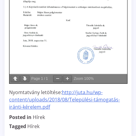
Page
1
/
1
Zoom
100%
Nyomtatvány letöltése:
http://juta.hu/wp-
content/uploads/2018/08/Települési-támogatás-
iránti-kérelem.pdf
Posted in
Hírek
Tagged
Hírek