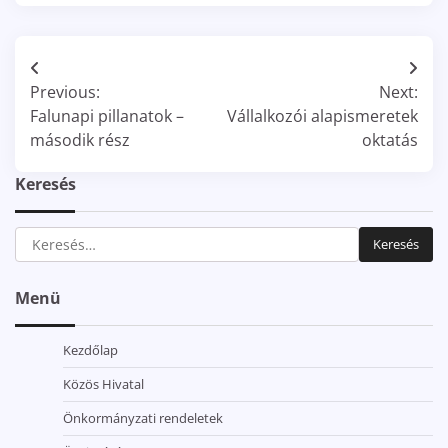
Bejegyzés
Previous:
Next:
navigáció
Falunapi pillanatok –
Vállalkozói alapismeretek
második rész
oktatás
Keresés
Keresés:
Menü
Kezdőlap
Közös Hivatal
Önkormányzati rendeletek