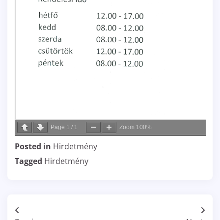
Page
1
/
1
Zoom
100%
Posted in
Hirdetmény
Tagged
Hirdetmény
Bejegyzés