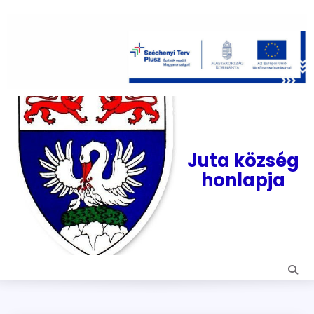
Skip
to
content
Juta község
honlapja