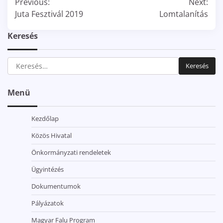
Previous:
Next:
navigáció
Juta Fesztivál 2019
Lomtalanítás
Keresés
Keresés:
Menü
Kezdőlap
Közös Hivatal
Önkormányzati rendeletek
Ügyintézés
Dokumentumok
Pályázatok
Magyar Falu Program