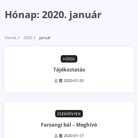
Hónap:
2020. január
Home
2020
január
3 min read
0
HÍREK
Tájékoztatás
2020-01-20
0 min read
0
ESEMÉNYEK
Farsangi bál – Meghívó
2020-01-17