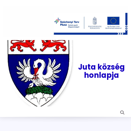
Skip
to
content
Juta község
honlapja