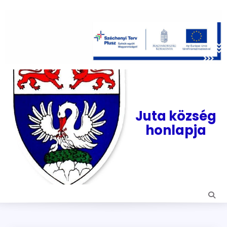
Skip
to
content
Juta község
honlapja