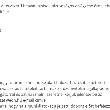
. A tervszerű beavatkozások biztonságos elvégzése érdeké
ítése.
ig
hogy az áramszünet ideje alatt hálózathoz csatlakoztatott
leválasztás feltételeit tartalmazó – üzemviteli megállapodás
átorral és azt használni szeretné, kérjük jelentse be az
zat@eon.hu e-mail címre.
arra, hogy ha a munkálatokat a jelzett időpont előtt befejezz