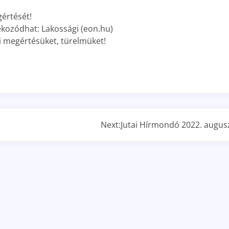
gértését!
ékozódhat: Lakossági (eon.hu)
 megértésüket, türelmüket!
Next:
Jutai Hírmondó 2022. augus