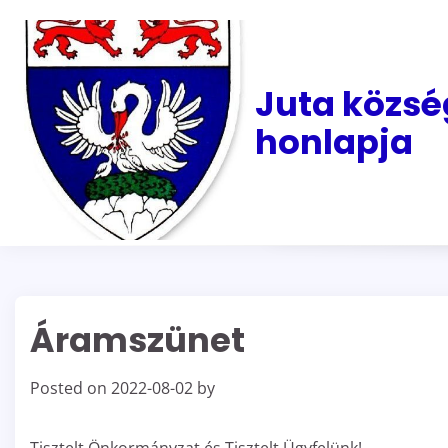
Skip
to
content
Juta közsé
honlapja
Áramszünet
Posted on
2022-08-02
by