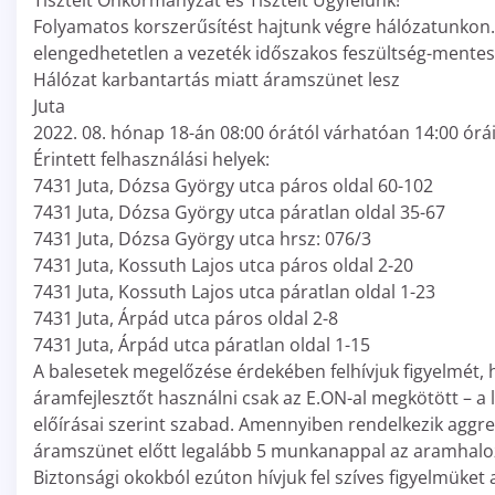
Tisztelt Önkormányzat és Tisztelt Ügyfelünk!
Folyamatos korszerűsítést hajtunk végre hálózatunkon
elengedhetetlen a vezeték időszakos feszültség-mentes
Hálózat karbantartás miatt áramszünet lesz
Juta
2022. 08. hónap 18-án 08:00 órától várhatóan 14:00 órá
Érintett felhasználási helyek:
7431 Juta, Dózsa György utca páros oldal 60-102
7431 Juta, Dózsa György utca páratlan oldal 35-67
7431 Juta, Dózsa György utca hrsz: 076/3
7431 Juta, Kossuth Lajos utca páros oldal 2-20
7431 Juta, Kossuth Lajos utca páratlan oldal 1-23
7431 Juta, Árpád utca páros oldal 2-8
7431 Juta, Árpád utca páratlan oldal 1-15
A balesetek megelőzése érdekében felhívjuk figyelmét, 
áramfejlesztőt használni csak az E.ON-al megkötött – a 
előírásai szerint szabad. Amennyiben rendelkezik aggreg
áramszünet előtt legalább 5 munkanappal az aramhalo
Biztonsági okokból ezúton hívjuk fel szíves figyelmüket 