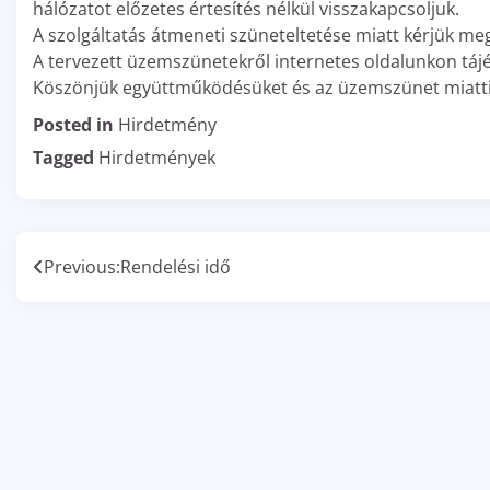
hálózatot előzetes értesítés nélkül visszakapcsoljuk.
A szolgáltatás átmeneti szüneteltetése miatt kérjük me
A tervezett üzemszünetekről internetes oldalunkon táj
Köszönjük együttműködésüket és az üzemszünet miatti
Posted in
Hirdetmény
Tagged
Hirdetmények
Bejegyzés
Previous:
Rendelési idő
navigáció