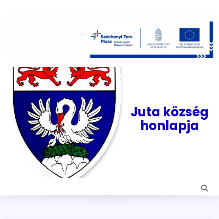
Skip
to
content
Juta község
honlapja