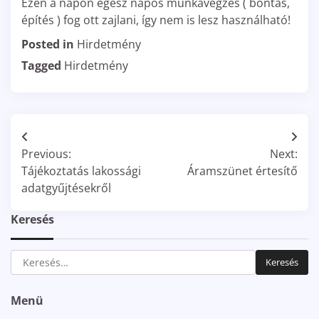
Ezen a napon egész napos munkavégzés ( bontás,
építés ) fog ott zajlani, így nem is lesz használható!
Posted in
Hirdetmény
Tagged
Hirdetmény
Bejegyzés
Previous:
Next:
navigáció
Tájékoztatás lakossági
Áramszünet értesítő
adatgyűjtésekről
Keresés
Keresés:
Menü