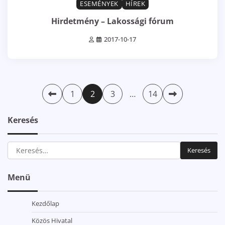
ESEMÉNYEK
HÍREK
Hirdetmény – Lakossági fórum
2017-10-17
Bejegyzések
1
2
3
…
14
lapozása
Keresés
Keresés:
Menü
Kezdőlap
Közös Hivatal