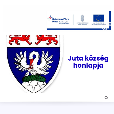
Skip
to
content
Juta község
honlapja