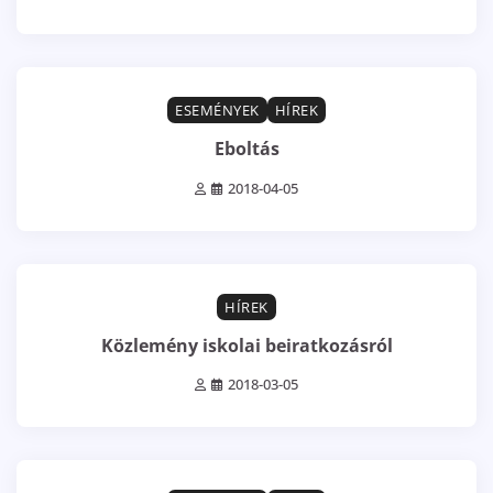
0 min read
0
ESEMÉNYEK
HÍREK
Eboltás
2018-04-05
1 min read
0
HÍREK
Közlemény iskolai beiratkozásról
2018-03-05
1 min read
0