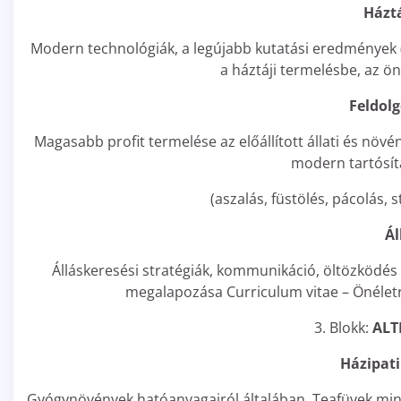
Háztá
Modern technológiák, a legújabb kutatási eredmények 
a háztáji termelésbe, az ön
Feldol
Magasabb profit termelése az előállított állati és n
modern tartósít
(aszalás, füstölés, pácolás, 
Ál
Álláskeresési stratégiák, kommunikáció, öltözködés
megalapozása Curriculum vitae – Önéletraj
3. Blokk:
ALT
Házipat
Gyógynövények hatóanyagairól általában. Teafüvek minő