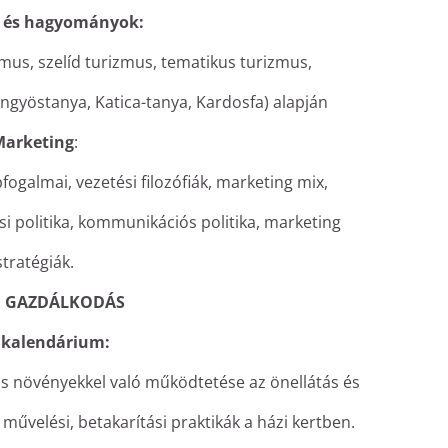
 és hagyományok:
izmus, szelíd turizmus, tematikus turizmus,
gyöstanya, Katica-tanya, Kardosfa) alapján
Marketing
:
ogalmai, vezetési filozófiák, marketing mix,
ési politika, kommunikációs politika, marketing
stratégiák.
: GAZDÁLKODÁS
i kalendárium:
s növényekkel való működtetése az önellátás és
, művelési, betakarítási praktikák a házi kertben.