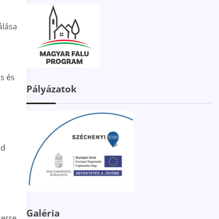
álása
s és
Pályázatok
ód
Galéria
erre,