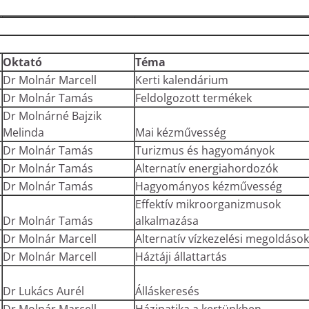
Oktató
Téma
Dr Molnár Marcell
Kerti kalendárium
Dr Molnár Tamás
Feldolgozott termékek
Dr Molnárné Bajzik
Melinda
Mai kézművesség
Dr Molnár Tamás
Turizmus és hagyományok
Dr Molnár Tamás
Alternatív energiahordozók
Dr Molnár Tamás
Hagyományos kézművesség
Effektív mikroorganizmusok
Dr Molnár Tamás
alkalmazása
Dr Molnár Marcell
Alternatív vízkezelési megoldások
Dr Molnár Marcell
Háztáji állattartás
Dr Lukács Aurél
Álláskeresés