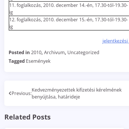
11. foglalkozás, 2010. december 14.-én, 17.30-tól-19.30-
ig
12. foglalkozás, 2010. december 15.-én, 17.30-tól-19.30-
ig
jelentkezési
Posted in
2010
,
Archivum
,
Uncategorized
Tagged
Események
Bejegyzés
Kedvezményezettek kifizetési kérelmének
Previous:
benyújtása, határideje
navigáció
Related Posts