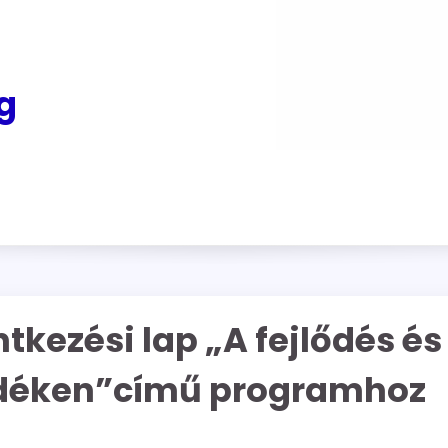
g
tkezési lap „A fejlődés és
vidéken”című programhoz