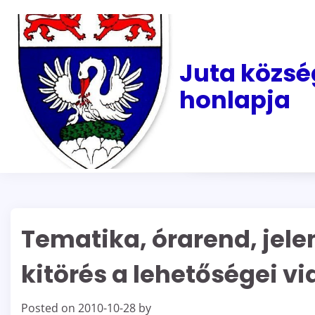
Skip
to
content
Juta közsé
honlapja
Tematika, órarend, jelen
kitörés a lehetőségei 
Posted on
2010-10-28
by