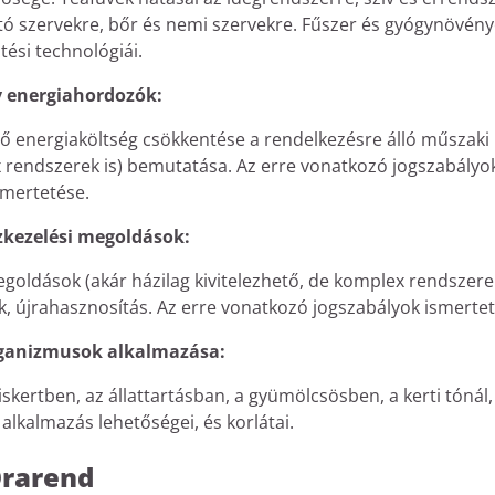
ztó szervekre, bőr és nemi szervekre. Fűszer és gyógynövén
tési technológiái.
v energiahordozók:
evő energiaköltség csökkentése a rendelkezésre álló műszaki
x rendszerek is) bemutatása. Az erre vonatkozó jogszabályo
smertetése.
ízkezelési megoldások:
goldások (akár házilag kivitelezhető, de komplex rendszerek
, újrahasznosítás. Az erre vonatkozó jogszabályok ismertet
rganizmusok alkalmazása:
skertben, az állattartásban, a gyümölcsösben, a kerti tónál,
alkalmazás lehetőségei, és korlátai.
rarend