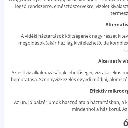
légző rendszerre, emésztőszervekre, vizelet kiválas
termesz
Alternatí
A vidéki háztartások költségének nagy részét kit
megoldások (akár házilag kivitelezhető, de komple
i
Alternatív v
Az esővíz alkalmazásának lehetőségei, víztakarékos me
bemutatása. Szennyvízkezelés egyedi módjai, alomszék
Effektív mikroo
Az ún. jó baktériumok használata a háztartásban, a ki
mindenhol a ház körül. Az 
Ó