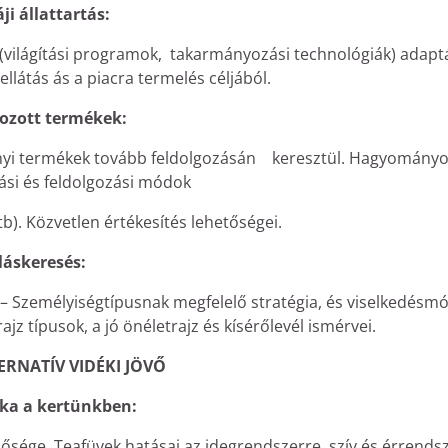
ji állattartás:
(világítási programok, takarmányozási technológiák) adapt
ellátás ás a piacra termelés céljából.
gozott termékek:
övényi termékek tovább feldolgozásán keresztül. Hagyományo
ási és feldolgozási módok
stb). Közvetlen értékesítés lehetőségei.
láskeresés:
 – Személyiségtípusnak megfelelő stratégia, és viselkedésm
z típusok, a jó önéletrajz és kísérőlevél ismérvei.
ERNATÍV VIDÉKI JÖVŐ
ika a kertünkben:
sége. Teafüvek hatásai az idegrendszerre, szív és érrendsz