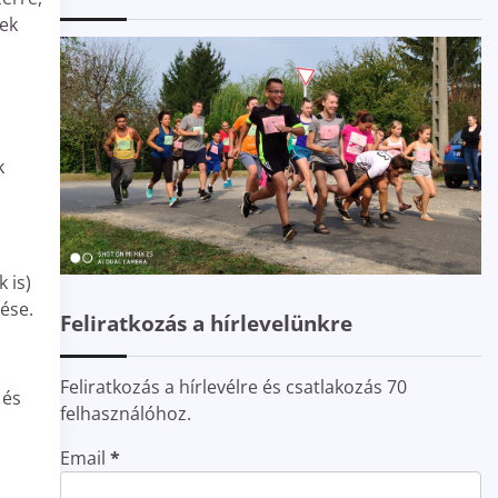
yek
k
 is)
ése.
Feliratkozás a hírlevelünkre
Feliratkozás a hírlevélre és csatlakozás 70
 és
felhasználóhoz.
Email
*