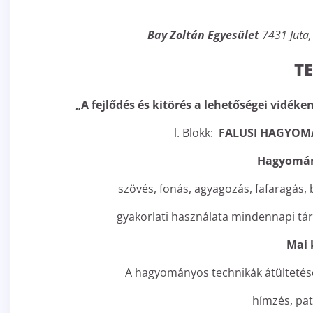
Bay Zoltán Egyesület
7431 Juta,
T
„A fejlődés és kitörés a lehetőségei vidé
l. Blokk:
FALUSI HAGYOMÁ
Hagyomán
szövés, fonás, agyagozás, fafaragás
gyakorlati használata mindennapi tá
Mai 
A hagyományos technikák átültetés
hímzés, pat