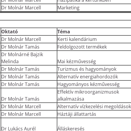
Dr Molnár Marcell
Házipatika a kertünkben
Dr Molnár Marcell
Marketing
Oktató
Téma
Dr Molnár Marcell
Kerti kalendárium
g
Dr Molnár Tamás
Feldolgozott termékek
Dr Molnárné Bajzik
g
Melinda
Mai kézművesség
g
Dr Molnár Tamás
Turizmus és hagyományok
g
Dr Molnár Tamás
Alternatív energiahordozók
g
Dr Molnár Tamás
Hagyományos kézművesség
Effektív mikroorganizmusok
g
Dr Molnár Tamás
alkalmazása
Dr Molnár Marcell
Alternatív vízkezelési megoldások
Dr Molnár Marcell
Háztáji állattartás
Dr Lukács Aurél
Álláskeresés