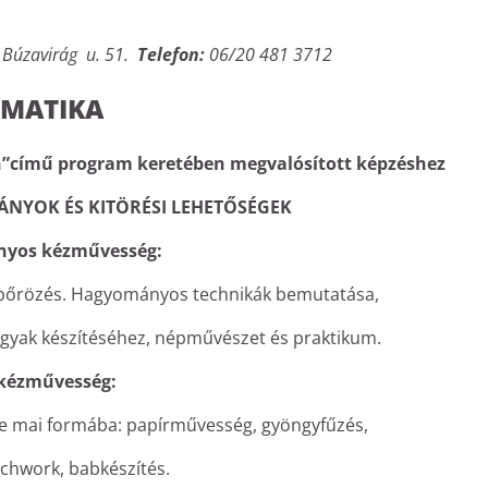
 Búzavirág u. 51.
Telefon:
06/20 481 3712
EMATIKA
ken”című program keretében megvalósított képzéshez
NYOK ÉS KITÖRÉSI LEHETŐSÉGEK
yos kézművesség:
, bőrözés. Hagyományos technikák bemutatása,
rgyak készítéséhez, népművészet és praktikum.
kézművesség:
e mai formába: papírművesség, gyöngyfűzés,
chwork, babkészítés.