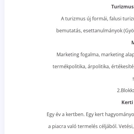
Turizmus
A turizmus új formái, falusi tur
bemutatás, esettanulmányok (Gyön
Marketing fogalma, marketing alapf
termékpolitika, árpolitika, értékesít
2.Blokk
Kert
Egy év a kertben. Egy kert hagyományo
a piacra való termelés céljából. Vetési