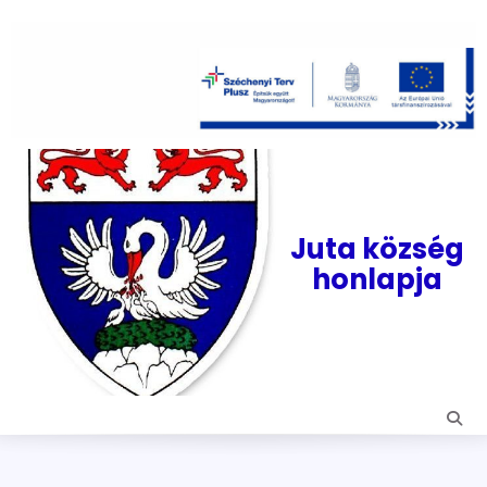
Skip
to
content
Juta község
honlapja