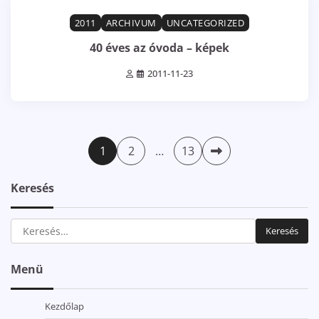
1 min read
0
2011
ARCHIVUM
UNCATEGORIZED
40 éves az óvoda – képek
2011-11-23
Bejegyzések
1
2
…
13
lapozása
Keresés
Keresés:
Menü
Kezdőlap