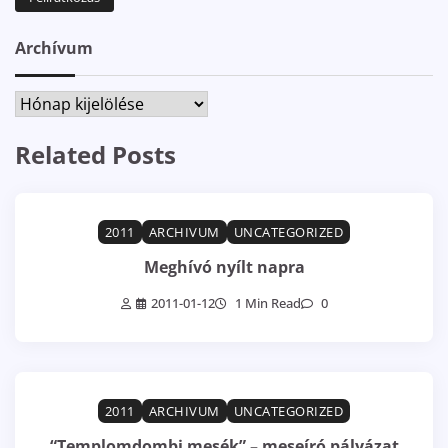
Archívum
Archívum
Related Posts
2011
ARCHIVUM
UNCATEGORIZED
Meghívó nyílt napra
2011-01-12
1 Min Read
0
2011
ARCHIVUM
UNCATEGORIZED
“Templomdombi mesék” – meseíró pályázat