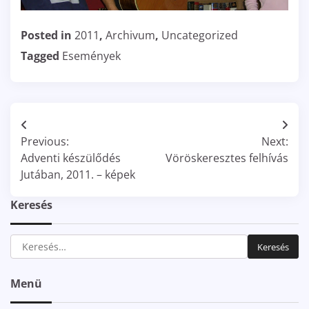
Posted in
2011
,
Archivum
,
Uncategorized
Tagged
Események
Bejegyzés
Previous:
Next:
navigáció
Adventi készülődés
Vöröskeresztes felhívás
Jutában, 2011. – képek
Keresés
Keresés:
Menü