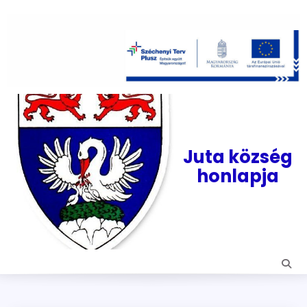
Skip
to
content
Juta község
honlapja