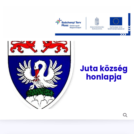
Skip
to
content
Juta község
honlapja