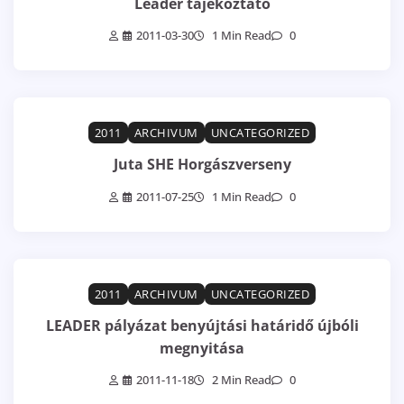
Leader tájékoztató
2011-03-30
1 Min Read
0
2011
ARCHIVUM
UNCATEGORIZED
Juta SHE Horgászverseny
2011-07-25
1 Min Read
0
2011
ARCHIVUM
UNCATEGORIZED
LEADER pályázat benyújtási határidő újbóli
megnyitása
2011-11-18
2 Min Read
0