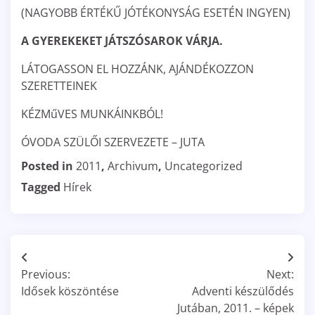
(NAGYOBB ÉRTÉKŰ JÓTÉKONYSÁG ESETÉN INGYEN)
A GYEREKEKET JÁTSZÓSAROK VÁRJA.
LÁTOGASSON EL HOZZÁNK, AJÁNDÉKOZZON
SZERETTEINEK
KÉZMűVES MUNKÁINKBÓL!
ÓVODA SZÜLŐI SZERVEZETE – JUTA
Posted in
2011
,
Archivum
,
Uncategorized
Tagged
Hírek
Bejegyzés
Previous:
Next:
navigáció
Idősek köszöntése
Adventi készülődés
Jutában, 2011. – képek