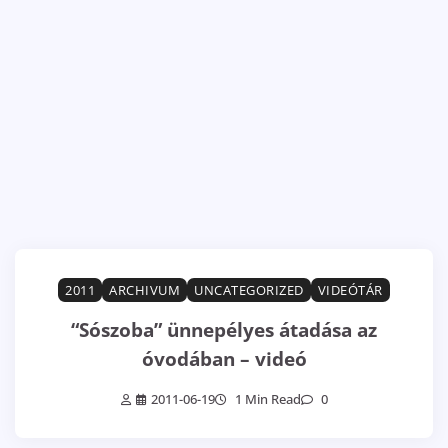
2011
ARCHIVUM
UNCATEGORIZED
VIDEÓTÁR
“Sószoba” ünnepélyes átadása az
óvodában – videó
2011-06-19
1 Min Read
0