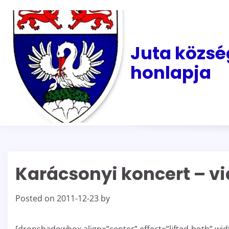
Skip
to
content
Juta közsé
honlapja
Karácsonyi koncert – v
Posted on
2011-12-23
by