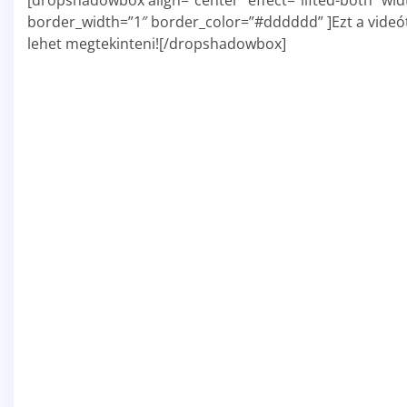
[dropshadowbox align=”center” effect=”lifted-both” wid
border_width=”1″ border_color=”#dddddd” ]Ezt a videó
lehet megtekinteni![/dropshadowbox]