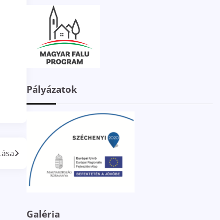
Pályázatok
tása
Galéria