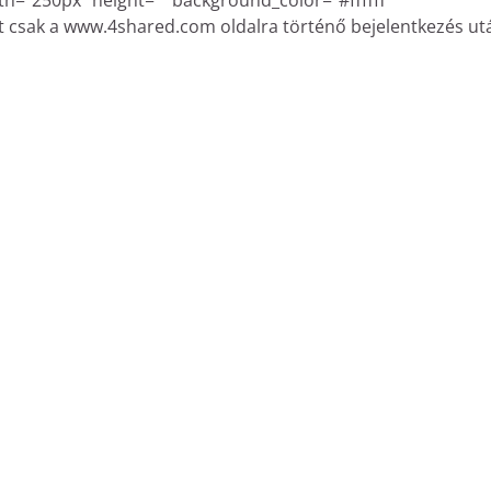
th=”250px” height=”” background_color=”#ffffff”
t csak a www.4shared.com oldalra történő bejelentkezés ut