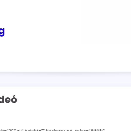
g
ideó