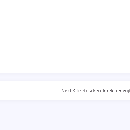
Next:
Kifizetési kérelmek benyúj