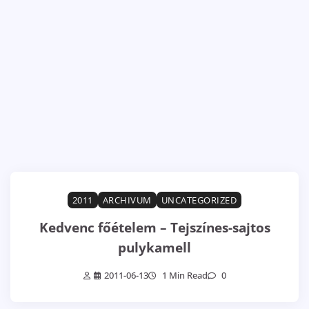
2011
ARCHIVUM
UNCATEGORIZED
Kedvenc főételem – Tejszínes-sajtos
pulykamell
2011-06-13
1 Min Read
0