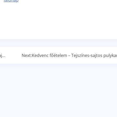
aj…
Next:
Kedvenc főételem – Tejszínes-sajtos pulyka