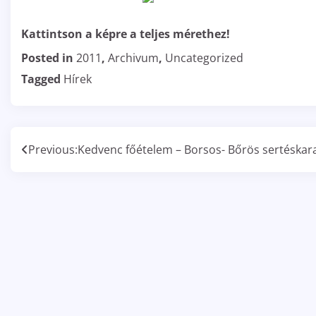
Kattintson a képre a teljes mérethez!
Posted in
2011
,
Archivum
,
Uncategorized
Tagged
Hírek
Bejegyzés
Previous:
Kedvenc főételem – Borsos- Bőrös sertéskar
navigáció