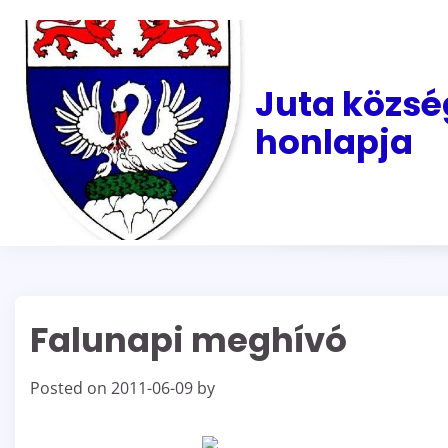
Skip
to
content
Juta közsé
honlapja
Falunapi meghívó
Posted on
2011-06-09
by