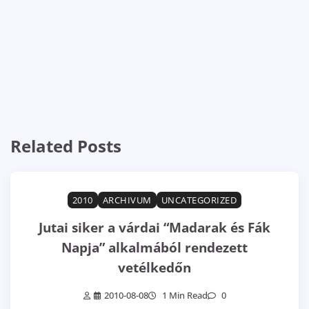
Related Posts
2010
ARCHIVUM
UNCATEGORIZED
Jutai siker a várdai “Madarak és Fák
Napja” alkalmából rendezett
vetélkedőn
2010-08-08
1 Min Read
0