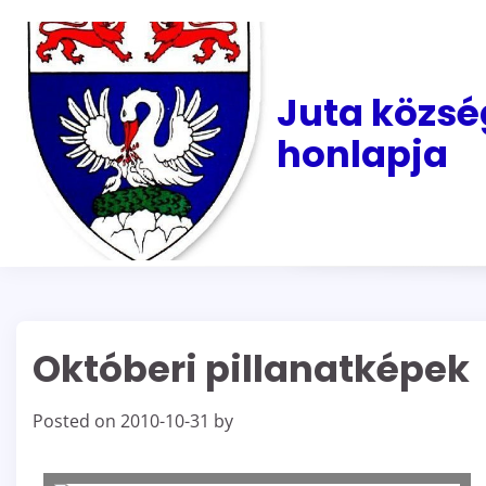
Skip
to
content
Juta közsé
honlapja
Októberi pillanatképek
Posted on
2010-10-31
by