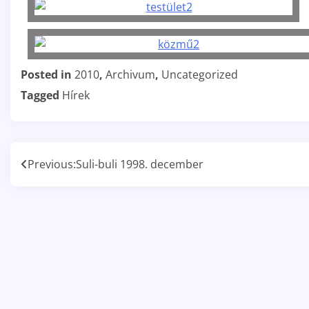
Posted in
2010
,
Archivum
,
Uncategorized
Tagged
Hírek
Bejegyzés
Previous:
Suli-buli 1998. december
navigáció