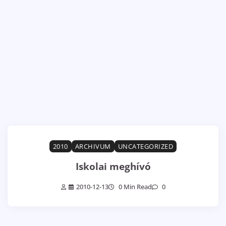
2010
ARCHIVUM
UNCATEGORIZED
Iskolai meghívó
2010-12-13
0 Min Read
0