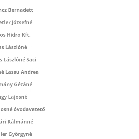
ncz Bernadett
tler Józsefné
os Hidro Kft.
ss Lászlóné
s Lászlóné Saci
é Lassu Andrea
mány Gézáné
gy Lajosné
ajosné óvodavezető
ári Kálmánné
dler Györgyné