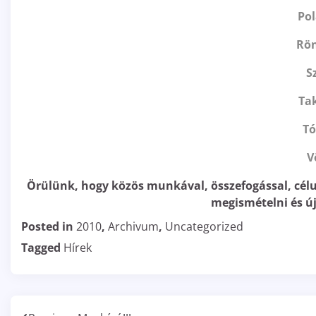
Pol
Rön
S
Ta
Tó
V
Örülünk, hogy közös munkával, összefogással, célu
megismételni és ú
Posted in
2010
,
Archivum
,
Uncategorized
Tagged
Hírek