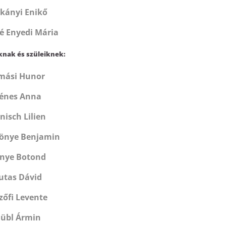
rkányi Enikő
é Enyedi Mária
nak és szüleiknek:
mási Hunor
énes Anna
nisch Lilien
Gönye Benjamin
nye Botond
utas Dávid
zőfi Levente
übl Ármin