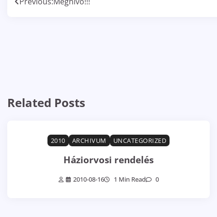
Bejegyzés
Previous:
Meghívó!!!
navigáció
Related Posts
2010
ARCHIVUM
UNCATEGORIZED
Háziorvosi rendelés
2010-08-16
1 Min Read
0