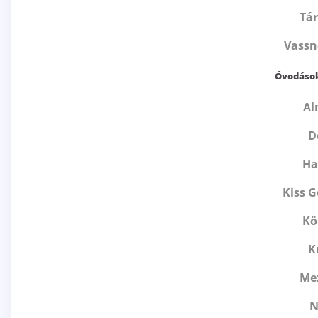
Tá
Vassn
Óvodások
Al
D
Ha
Kiss 
Kö
K
Me
N