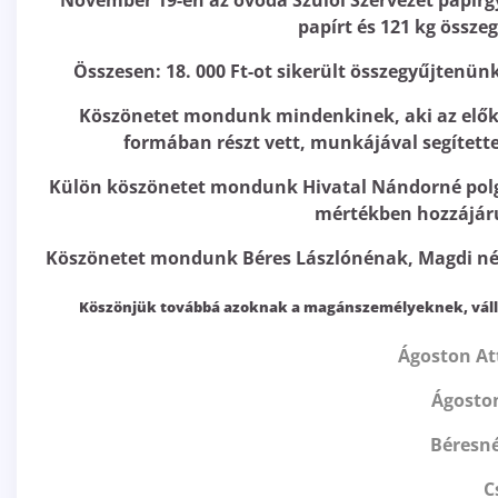
November 19-én az óvoda Szülői Szervezet papírg
papírt és 121 kg össze
Összesen: 18. 000 Ft-ot sikerült összegyűjtenünk
Köszönetet mondunk mindenkinek, aki az elők
formában részt vett, munkájával segítette,
Külön köszönetet mondunk Hivatal Nándorné polg
mértékben hozzájáru
Köszönetet mondunk Béres Lászlónénak, Magdi néni
Köszönjük továbbá azoknak a magánszemélyeknek, válla
Ágoston Att
Ágosto
Béresné
C