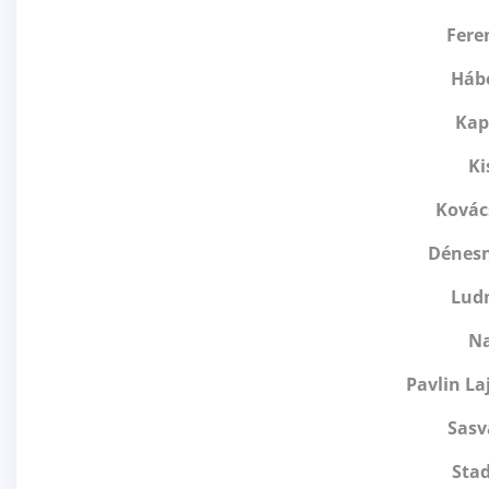
Fere
Hábe
Kap
Ki
Kovác
Dénesn
Lud
Na
Pavlin L
Sasv
Sta