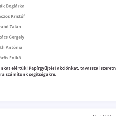
ák Boglárka
czös Kristóf
zabó Zalán
kács Gergely
th Antónia
örös Enikő
nkat elértük! Papírgyűjtési akciónkat, tavasszal szeret
jra számítunk segítségükre.