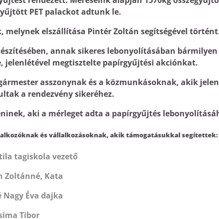
yűjtést rendezett. Méréseink alapján 1570kg összegyűjtö
gyűjtött PET palackot adtunk le.
, melynek elszállítása Pintér Zoltán segítségével történt
észítésében, annak sikeres lebonyolításában bármilyen
 jelenlétével megtisztelte papírgyűjtési akciónkat.
ármester asszonynak és a közmunkásoknak, akik jelen
ltak a rendezvény sikeréhez.
nek, aki a mérleget adta a papírgyűjtés lebonyolításá
lkozóknak és vállalkozásoknak, akik támogatásukkal segítettek:
ila tagiskola vezető
n Zoltánné, Kata
 Nagy Éva dajka
sima Tibor