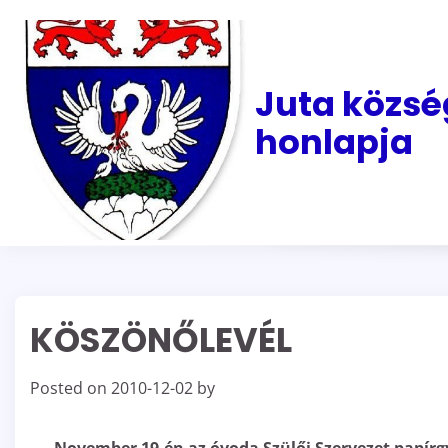
Skip
to
content
Juta közsé
honlapja
KÖSZÖNŐLEVÉL
Posted on
2010-12-02
by