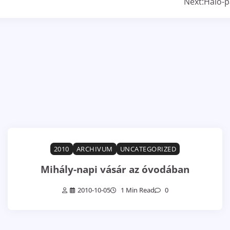
Next:
Háló-p
2010
ARCHIVUM
UNCATEGORIZED
Mihály-napi vásár az óvodában
2010-10-05
1 Min Read
0