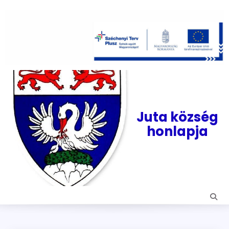
Skip
to
content
Juta község
honlapja