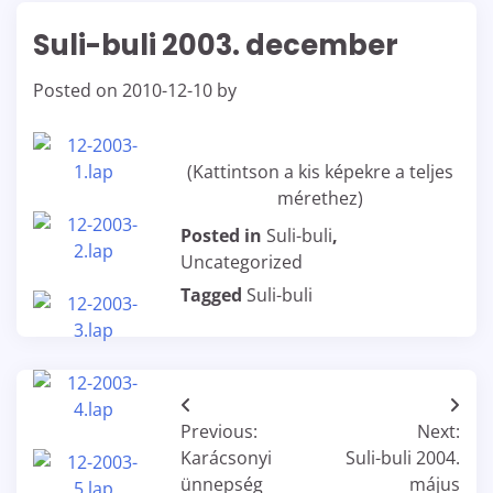
Suli-buli 2003. december
Posted on
2010-12-10
by
(Kattintson a kis képekre a teljes
mérethez)
Posted in
Suli-buli
,
Uncategorized
Tagged
Suli-buli
Bejegyzés
Previous:
Next:
navigáció
Karácsonyi
Suli-buli 2004.
ünnepség
május