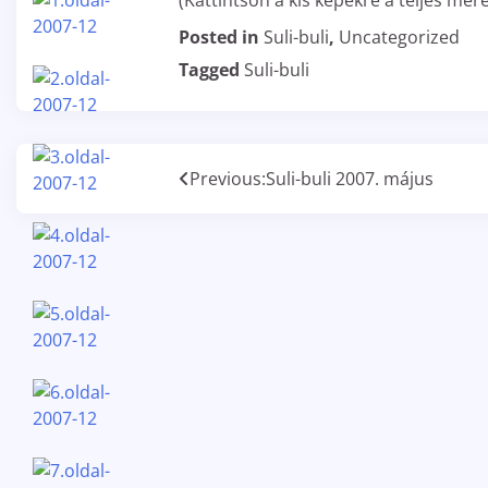
(Kattintson a kis képekre a teljes mér
Posted in
Suli-buli
,
Uncategorized
Tagged
Suli-buli
Bejegyzés
Previous:
Suli-buli 2007. május
navigáció