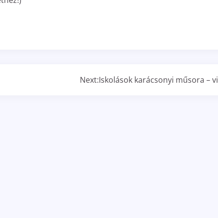
ethez!)
Next:
Iskolások karácsonyi műsora – v