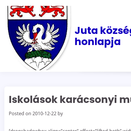
Skip
to
content
Juta közsé
honlapja
Iskolások karácsonyi m
Posted on
2010-12-22
by