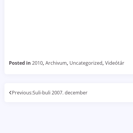
Posted in
2010
,
Archivum
,
Uncategorized
,
Videótár
Bejegyzés
Previous:
Suli-buli 2007. december
navigáció