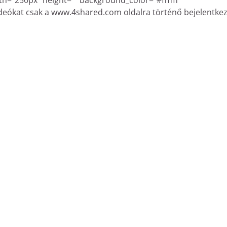
th=”250px” height=”” background_color=”#ffffff”
deókat csak a www.4shared.com oldalra történő bejelentke