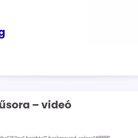
g
űsora – videó