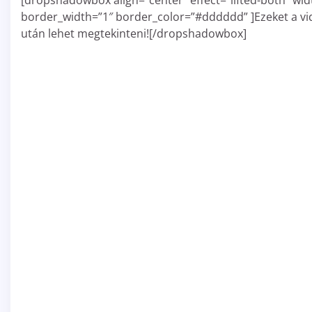
[dropshadowbox align=”center” effect=”lifted-both” wid
border_width=”1″ border_color=”#dddddd” ]Ezeket a vi
után lehet megtekinteni![/dropshadowbox]