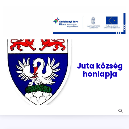
Skip
to
content
Juta község
honlapja