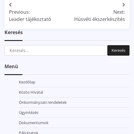
Bejegyzés
Previous:
Next:
navigáció
Leader tájékoztató
Húsvéti ékszerkészítés
Keresés
Keresés:
Menü
Kezdőlap
Közös Hivatal
Önkormányzati rendeletek
Ügyintézés
Dokumentumok
Pályázatok